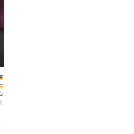
完
て
な
く