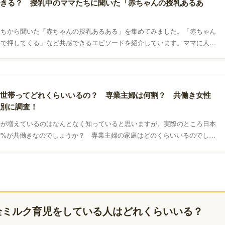
きる？ 授乳中のママたちに聞いた「赤ちゃんの授乳あるあ
たちから聞いた「赤ちゃんの授乳あるある」を集めてみました。「赤ちゃん
手で押してくる」など共感できるエピソードを紹介しています。ママに人気
るある」や「育児あるある漫画」も紹介していますので、息抜きにどうぞ！
世帯ってどれくらいいるの？ 専業主婦は何割？ 共働き女性
別に調査！
帯が増えているのはなんとなく知っていると思いますが、実際のところ日本
何%が共働きなのでしょうか？ 専業主婦の家庭はどのくらいいるのでしょ
共働きで働く女性の本音についてのアンケートデータもご紹介します。
全ミルク育児をしている人はどれくらいいる？