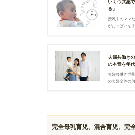
いくつ共感で
る」
授乳中のママ
がおっぱいを
の「お悩みあ
夫婦共働きの
の本音を年代
夫婦共働き世
の夫婦全体の
うか？ 夫婦
完全母乳育児、混合育児、完