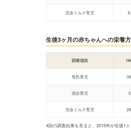
完全ミルク育児
9
生後3ヶ月の赤ちゃんへの栄養方法調
回答項目
19
母乳育児
3
混合育児
3
完全ミルク育児
2
4回の調査結果を見ると、2015年が生後