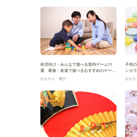
幼児向け・みんなで遊べる室内ゲーム11
子供の
選 家族・友達で遊べるおすすめのゲーム
ンカラ
を大特集！
おもちゃ・遊び
おもち