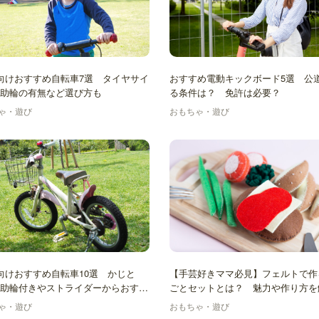
向けおすすめ自転車7選 タイヤサイ
おすすめ電動キックボード5選 公
助輪の有無など選び方も
る条件は？ 免許は必要？
ゃ・遊び
おもちゃ・遊び
向けおすすめ自転車10選 かじと
【手芸好きママ必見】フェルトで作
助輪付きやストライダーからおすす
ごとセットとは？ 魅力や作り方を
紹介！
ゃ・遊び
おもちゃ・遊び