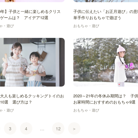
20年】子供と一緒に楽しめるクリス
子供に伝えたい「お正月遊び」の意
のゲームは？ アイデア12選
単手作りおもちゃで遊ぼう
ゃ・遊び
おもちゃ・遊び
大人も楽しめるクッキングトイのお
2020～21年の冬休み期間は？ 子
10選 選び方は？
お家時間におすすめのおもちゃ9選
ゃ・遊び
おもちゃ・遊び
3
4
…
12
＞