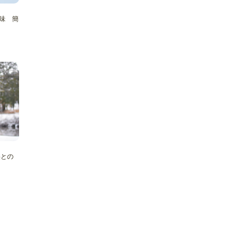
味 簡
供との