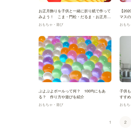
お正月飾りを子供と一緒に折り紙で作って
【20
みよう！ こま・門松・だるま・お正月リ
マス
ースの作り方
おもちゃ・遊び
おもち
ぷよぷよボールって何？ 100均にもあ
子供も
る？ 作り方や遊びを紹介
すすめ
おもちゃ・遊び
おもち
1
2