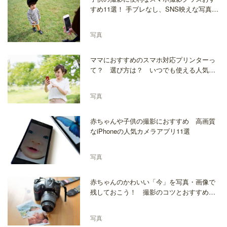
すめ11選！ 手ブレなし、SNS映えな写真も
撮れる？
写真
ママにおすすめのスマホ対応プリンターっ
て？ 選び方は？ いつでも使える人気の
商品10選
写真
赤ちゃんや子供の撮影におすすめ 高画質
なiPhoneの人気カメラアプリ11選
写真
赤ちゃんのかわいい「今」を写真・画像で
残しておこう！ 撮影のコツとおすすめア
プリを紹介
写真