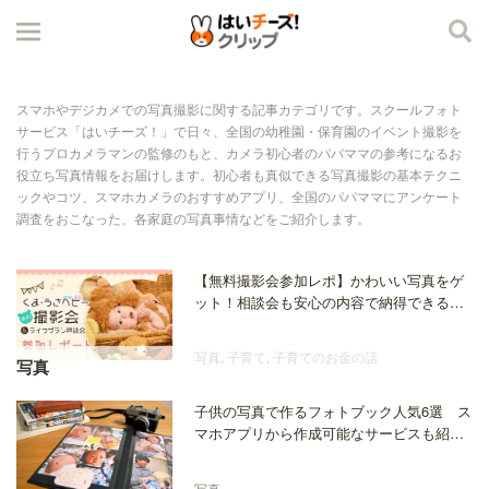
スマホやデジカメでの写真撮影に関する記事カテゴリです。スクールフォト
サービス「はいチーズ！」で日々、全国の幼稚園・保育園のイベント撮影を
行うプロカメラマンの監修のもと、カメラ初心者のパパママの参考になるお
役立ち写真情報をお届けします。初心者も真似できる写真撮影の基本テクニ
ックやコツ、スマホカメラのおすすめアプリ、全国のパパママにアンケート
調査をおこなった、各家庭の写真事情などをご紹介します。
【無料撮影会参加レポ】かわいい写真をゲ
ット！相談会も安心の内容で納得できるワ
ケ
写真
,
子育て
,
子育てのお金の話
写真
子供の写真で作るフォトブック人気6選 ス
マホアプリから作成可能なサービスも紹
介
写真