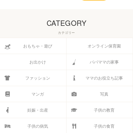
CATEGORY
カテゴリー
おもちゃ・遊び
オンライン保育園
お出かけ
パパママの家事
ファッション
ママのお役立ち記事
マンガ
写真
妊娠・出産
子供の教育
子供の病気
子供の食育