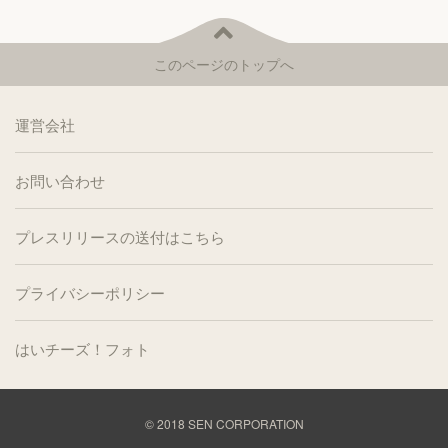
このページのトップへ
運営会社
お問い合わせ
プレスリリースの送付はこちら
プライバシーポリシー
はいチーズ！フォト
© 2018
SEN CORPORATION