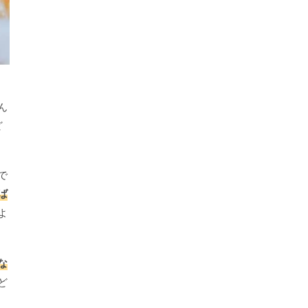
ん
ど
で
ば
よ
な
ど
く