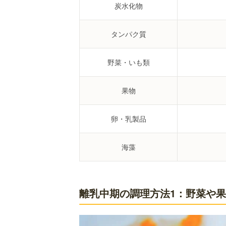
炭水化物
タンパク質
野菜・いも類
果物
卵・乳製品
海藻
離乳中期の調理方法1：野菜や