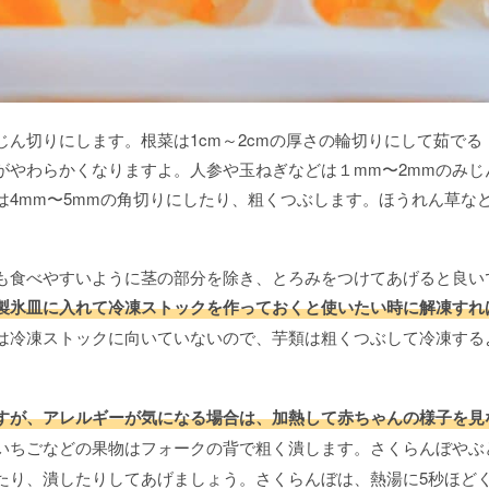
ん切りにします。根菜は1cm～2cmの厚さの輪切りにして茹でる
がやわらかくなりますよ。人参や玉ねぎなどは１mm〜2mmのみじ
は4mm〜5mmの角切りにしたり、粗くつぶします。ほうれん草な
も食べやすいように茎の部分を除き、とろみをつけてあげると良い
製氷皿に入れて冷凍ストックを作っておくと使いたい時に解凍すれ
は冷凍ストックに向いていないので、芋類は粗くつぶして冷凍する
すが、アレルギーが気になる場合は、加熱して赤ちゃんの様子を見
いちごなどの果物はフォークの背で粗く潰します。さくらんぼやぶ
たり、潰したりしてあげましょう。さくらんぼは、熱湯に5秒ほど