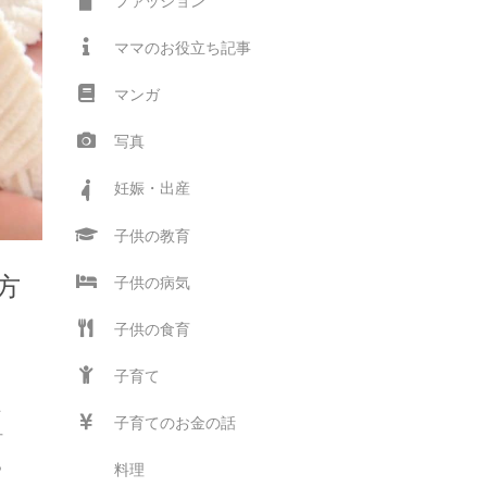
ファッション
ママのお役立ち記事
マンガ
写真
妊娠・出産
子供の教育
方
子供の病気
子供の食育
子育て
中
呼
子育てのお金の話
方
ら
料理