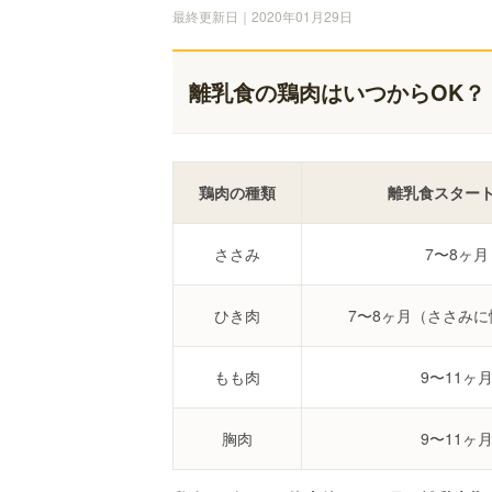
最終更新日｜2020年01月29日
離乳食の鶏肉はいつからOK？
鶏肉の種類
離乳食スター
ささみ
7〜8ヶ月
ひき肉
7〜8ヶ月（ささみ
もも肉
9〜11ヶ
胸肉
9〜11ヶ