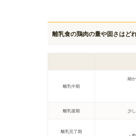
離乳食の鶏肉の量や固さはど
細か
離乳中期
離乳後期
少し
離乳完了期
・肉