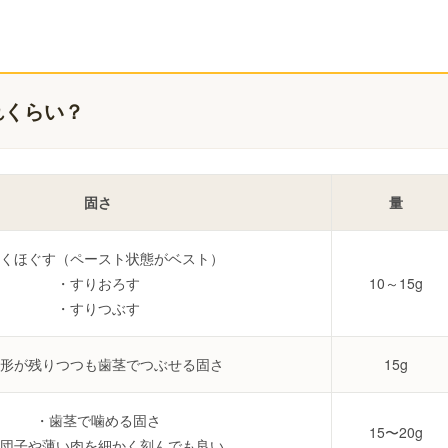
れくらい？
固さ
量
くほぐす（ペースト状態がベスト）
・すりおろす
10～15g
・すりつぶす
形が残りつつも歯茎でつぶせる固さ
15g
・歯茎で噛める固さ
15〜20g
団子や薄い肉を細かく刻んでも良い