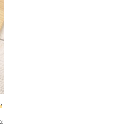
い
。
な