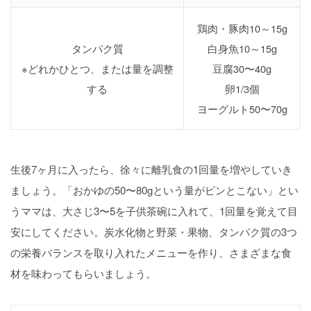
鶏肉・豚肉10～15g
タンパク質
白身魚10～15g
※どれかひとつ、または量を調整
豆腐30〜40g
する
卵1/3個
ヨーグルト50〜70g
生後7ヶ月に入ったら、徐々に離乳食の1回量を増やしていき
ましょう。「おかゆの50〜80gという量がピンとこない」とい
うママは、大さじ3〜5を子供茶碗に入れて、1回量を覚えて目
安にしてください。炭水化物と野菜・果物、タンパク質の3つ
の栄養バランスを取り入れたメニューを作り、さまざまな食
材を味わってもらいましょう。