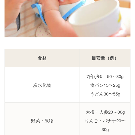
食材
目安量（例）
7倍がゆ 50～80g
炭水化物
食パン15〜25g
うどん30〜55g
大根・人参20～30g
野菜・果物
りんご・バナナ20〜
30g