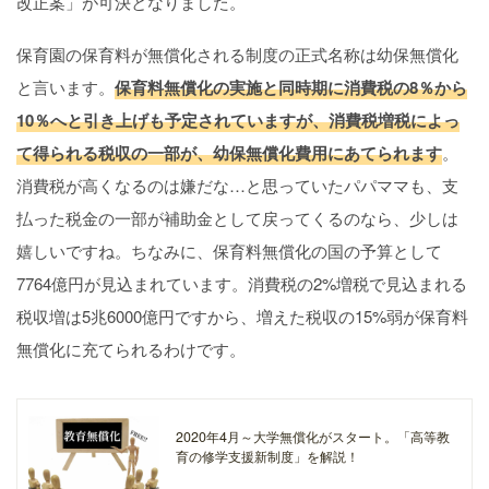
改正案」が可決となりました。
保育園の保育料が無償化される制度の正式名称は幼保無償化
と言います。
保育料無償化の実施と同時期に消費税の8％から
10％へと引き上げも予定されていますが、消費税増税によっ
て得られる税収の一部が、幼保無償化費用にあてられます
。
消費税が高くなるのは嫌だな…と思っていたパパママも、支
払った税金の一部が補助金として戻ってくるのなら、少しは
嬉しいですね。ちなみに、保育料無償化の国の予算として
7764億円が見込まれています。消費税の2%増税で見込まれる
税収増は5兆6000億円ですから、増えた税収の15%弱が保育料
無償化に充てられるわけです。
2020年4月～大学無償化がスタート。「高等教
育の修学支援新制度」を解説！