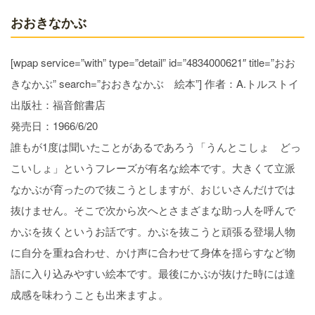
おおきなかぶ
[wpap service=”with” type=”detail” id=”4834000621″ title=”おお
きなかぶ” search=”おおきなかぶ 絵本”] 作者：A.トルストイ
出版社：福音館書店
発売日：1966/6/20
誰もが1度は聞いたことがあるであろう「うんとこしょ どっ
こいしょ」というフレーズが有名な絵本です。大きくて立派
なかぶが育ったので抜こうとしますが、おじいさんだけでは
抜けません。そこで次から次へとさまざまな助っ人を呼んで
かぶを抜くというお話です。かぶを抜こうと頑張る登場人物
に自分を重ね合わせ、かけ声に合わせて身体を揺らすなど物
語に入り込みやすい絵本です。最後にかぶが抜けた時には達
成感を味わうことも出来ますよ。