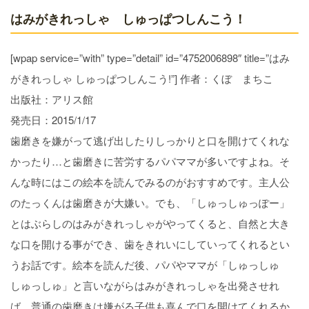
はみがきれっしゃ しゅっぱつしんこう！
[wpap service=”with” type=”detail” id=”4752006898″ title=”はみ
がきれっしゃ しゅっぱつしんこう!”] 作者：くぼ まちこ
出版社：アリス館
発売日：2015/1/17
歯磨きを嫌がって逃げ出したりしっかりと口を開けてくれな
かったり…と歯磨きに苦労するパパママが多いですよね。そ
んな時にはこの絵本を読んでみるのがおすすめです。主人公
のたっくんは歯磨きが大嫌い。でも、「しゅっしゅっぽー」
とはぶらしのはみがきれっしゃがやってくると、自然と大き
な口を開ける事ができ、歯をきれいにしていってくれるとい
うお話です。絵本を読んだ後、パパやママが「しゅっしゅ
しゅっしゅ」と言いながらはみがきれっしゃを出発させれ
ば、普通の歯磨きは嫌がる子供も喜んで口を開けてくれるか