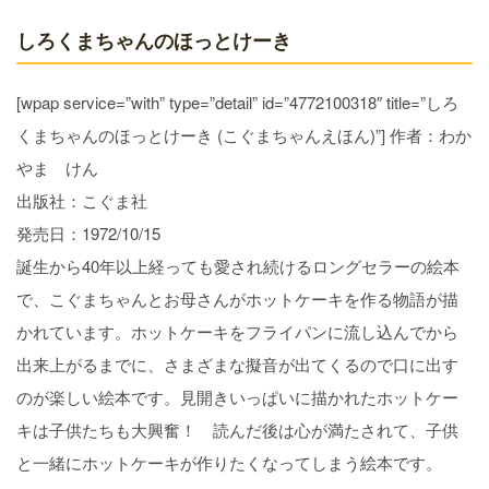
しろくまちゃんのほっとけーき
[wpap service=”with” type=”detail” id=”4772100318″ title=”しろ
くまちゃんのほっとけーき (こぐまちゃんえほん)”] 作者：わか
やま けん
出版社：こぐま社
発売日：1972/10/15
誕生から40年以上経っても愛され続けるロングセラーの絵本
で、こぐまちゃんとお母さんがホットケーキを作る物語が描
かれています。ホットケーキをフライパンに流し込んでから
出来上がるまでに、さまざまな擬音が出てくるので口に出す
のが楽しい絵本です。見開きいっぱいに描かれたホットケー
キは子供たちも大興奮！ 読んだ後は心が満たされて、子供
と一緒にホットケーキが作りたくなってしまう絵本です。