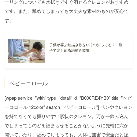
ーリングについても水拭きですぐ消せるクレヨンがおすすめ
です。また、舐めてしまっても大丈夫な素材のものが安心で
す。
子供が喜ぶ絵描き歌をいくつ知ってる？ 親
子で楽しめる絵描き歌集
ベビーコロール
[wpap service=”with” type=”detail” id=”B000RE4YB0″ title=”ベビ
ーコロール 12color” search=”ベビーコロール”] ペンやクレヨン
を持てなくても握りやすい形状のクレヨン。万が一飲み込ん
でしまってものどを詰まらせることがないように先端に穴が
開いていたり、舐めてしまっても、人体に無害で安全だと認