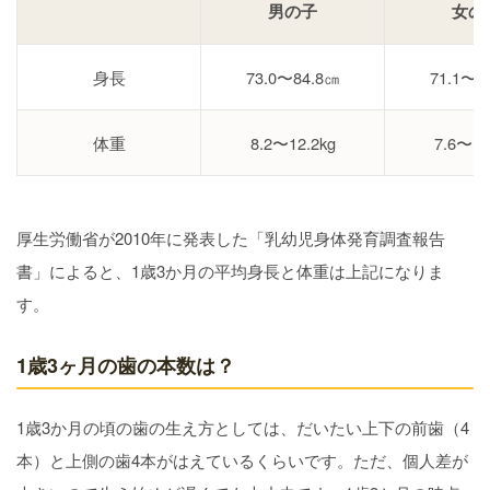
男の子
女の
身長
73.0〜84.8㎝
71.1〜8
体重
8.2〜12.2kg
7.6〜11
厚生労働省が2010年に発表した「乳幼児身体発育調査報告
書」によると、1歳3か月の平均身長と体重は上記になりま
す。
1歳3ヶ月の歯の本数は？
1歳3か月の頃の歯の生え方としては、だいたい上下の前歯（4
本）と上側の歯4本がはえているくらいです。ただ、個人差が