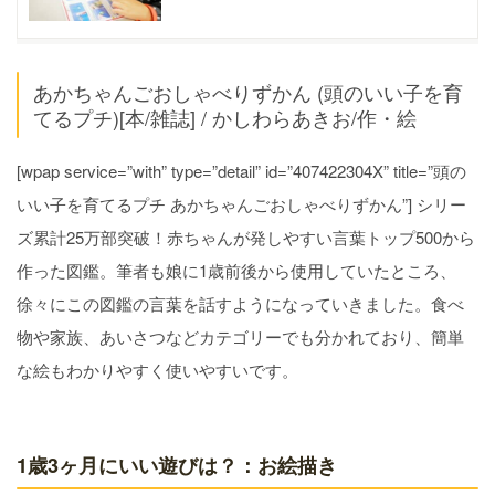
あかちゃんごおしゃべりずかん (頭のいい子を育
てるプチ)[本/雑誌] / かしわらあきお/作・絵
[wpap service=”with” type=”detail” id=”407422304X” title=”頭の
いい子を育てるプチ あかちゃんごおしゃべりずかん”] シリー
ズ累計25万部突破！赤ちゃんが発しやすい言葉トップ500から
作った図鑑。筆者も娘に1歳前後から使用していたところ、
徐々にこの図鑑の言葉を話すようになっていきました。食べ
物や家族、あいさつなどカテゴリーでも分かれており、簡単
な絵もわかりやすく使いやすいです。
1歳3ヶ月にいい遊びは？：お絵描き