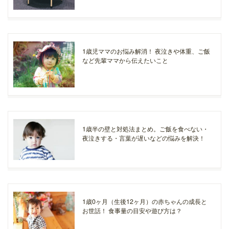
1歳児ママのお悩み解消！ 夜泣きや体重、ご飯
など先輩ママから伝えたいこと
1歳半の壁と対処法まとめ。ご飯を食べない・
夜泣きする・言葉が遅いなどの悩みを解決！
1歳0ヶ月（生後12ヶ月）の赤ちゃんの成長と
お世話！ 食事量の目安や遊び方は？