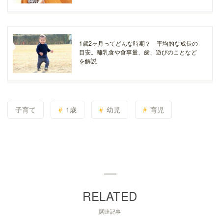
1歳2ヶ月ってどんな時期？ 平均的な成長の
目安。離乳食や食事量、歯、遊びのことなど
を解説
子育て
1歳
幼児
育児
関連記事