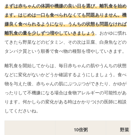
まずは赤ちゃんの体調や機嫌の良い日を選び、離乳食を始め
ます。はじめは一口も食べられなくても問題ありません。機
嫌良く食べられるようになり、うんちの状態も問題なければ
離乳食の量を少しずつ増やしていきましょう
。おかゆに慣れ
てきたら野菜などのビタミン、その次は豆腐、白身魚などの
タンパク質という順番で食べ物の種類を増やしていきます。
離乳食を開始してからは、毎日赤ちゃんの肌やうんちの状態
などに変化がないかどうか確認するようにしましょう。食べ
物を与えた後、赤ちゃんの肌にぶつぶつができたり、かゆが
ったりして不機嫌になる場合は食物アレルギーの可能性があ
ります。何かしらの変化がある時はかかりつけの医師に相談
してくださいね。
10倍粥
野菜・