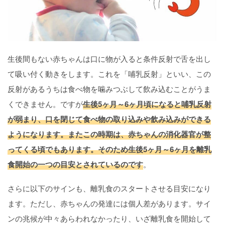
生後間もない赤ちゃんは口に物が入ると条件反射で舌を出し
て吸い付く動きをします。これを「哺乳反射」といい、この
反射があるうちは食べ物を噛みつぶして飲み込むことがうま
くできません。ですが
生後5ヶ月～6ヶ月頃になると哺乳反射
が弱まり、口を閉じて食べ物の取り込みや飲み込みができる
ようになります。またこの時期は、赤ちゃんの消化器官が整
ってくる頃でもあります。そのため生後5ヶ月～6ヶ月を離乳
食開始の一つの目安とされているのです
。
さらに以下のサインも、離乳食のスタートさせる目安になり
ます。ただし、赤ちゃんの発達には個人差があります。サイ
ンの兆候が中々あらわれなかったり、いざ離乳食を開始して