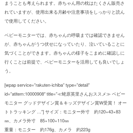
まうことも考えられます。赤ちゃん用の枕はたくさん販売さ
れていますが、使用出来る月齢や注意事項をしっかりと読ん
で使用してください。
ベビーモニターでは、赤ちゃんの呼吸までは確認できません
が、赤ちゃんがうつ伏せになっていたり、泣いていることに
気づくことができます。赤ちゃんの様子をこまめに確認しに
行くことは前提で、ベビーモニターを活用しても良いでしょ
う。
[wpap service=”rakuten-ichiba” type=”detail”
id=”atitem:10000908″ title=”≪蛯原英里さんおススメ≫ ベビー
モニター グッドデザイン賞＆キッズデザイン賞W受賞！ オー
トトラッキング …”] サイズ：モニター外寸 約120×43×83
㎜、カメラ外寸 85×100×110㎜
重量：モニター 約176g、カメラ 約223g