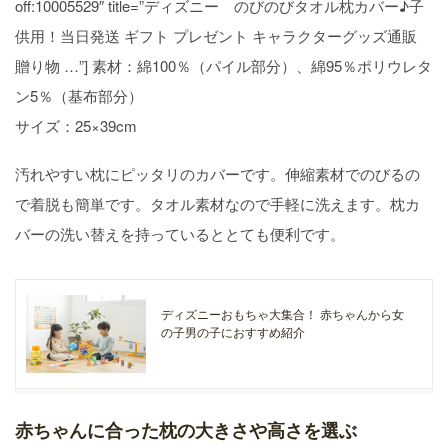
off:10005529″ title=”ディズニー のびのびタオル枕カバー♪子
供用！当日発送 ギフト プレゼント キャラクターグッズ通販
贈り物 …”] 素材：綿100％（パイル部分）、綿95％ポリウレタ
ン5％（基布部分）
サイズ：25×39cm
汚れやすい枕にピッタリのカバーです。伸縮素材でのびるの
で着脱も簡単です。タオル素材なので手軽に洗えます。枕カ
バーの洗い替えを持っているととても便利です。
ディズニーおもちゃ大集合！ 赤ちゃんから女
の子男の子におすすめ紹介
赤ちゃんに合った枕の大きさや高さを選ぶ