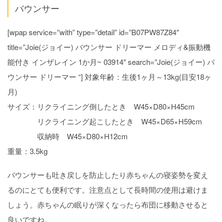
バウンサー
[wpap service=”with” type=”detail” id=”B07PW87Z84″
title=”Joie(ジョイー) バウンサー ドリーマー メロディ&振動機
能付き インザレイン 1か月~ 03914″ search=”Joie(ジョイー) バ
ウンサー ドリーマー “] 対象年齢：生後1ヶ月～13kg(目安18ヶ
月)
サイズ：リクライニング倒したとき W45×D80×H45cm
リクライニング起こしたとき W45×D65×H59cm
収納時 W45×D80×H12cm
重量：3.5kg
バウンサーも吐き戻しを防止したり赤ちゃんの寝姿勢を変え
るのにとても便利です。注意点として長時間の使用は避けま
しょう。赤ちゃんの眠りが深くなったら布団に移動させると
良いですね。