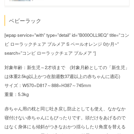
ベビーラック
[wpap service=”with” type=”detail” id=”B000OLL9EQ” title=”コン
ビ ローラックチェア プルメア S ペールオレンジ 0か月~”
search=”コンビ ローラックチェア プルメア “]
対象年齢：新生児～2才頃まで (対象月齢としての「新生児」
は体重2.5kg以上かつ在胎週数37週以上の赤ちゃんに適応)
サイズ：W570×D817～888×H387～745mm
重量：5.3kg
赤ちゃん用の枕と同じ吐き戻し防止としても使え、なかなか
寝付けない赤ちゃんにもぴったりです。頭だけをあげるので
はなく身体にも傾斜がつきなおかつ揺らしたり角度を替える