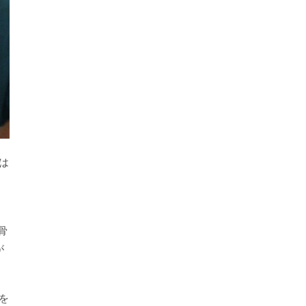
は
骨
が
を