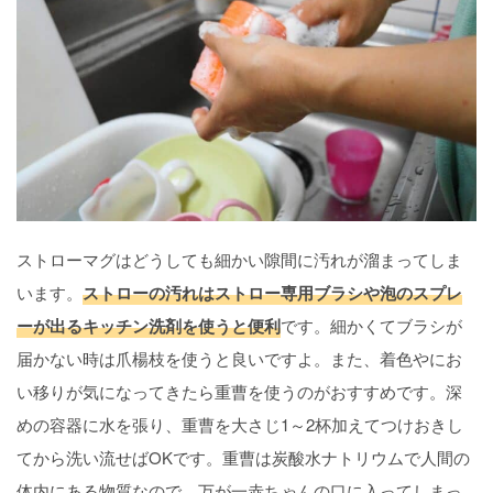
ストローマグはどうしても細かい隙間に汚れが溜まってしま
います。
ストローの汚れはストロー専用ブラシや泡のスプレ
ーが出るキッチン洗剤を使うと便利
です。細かくてブラシが
届かない時は爪楊枝を使うと良いですよ。また、着色やにお
い移りが気になってきたら重曹を使うのがおすすめです。深
めの容器に水を張り、重曹を大さじ1～2杯加えてつけおきし
てから洗い流せばOKです。重曹は炭酸水ナトリウムで人間の
体内にある物質なので、万が一赤ちゃんの口に入ってしまっ