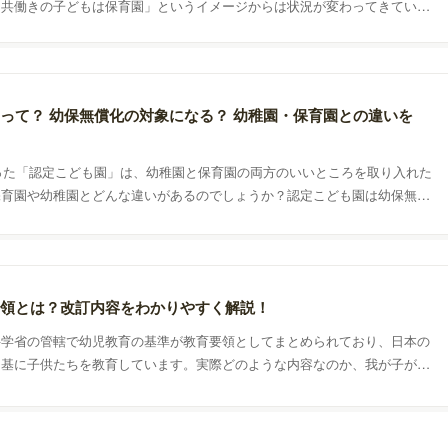
、共働きの子どもは保育園」というイメージからは状況が変わってきていま
保育園の違いや認定こども園について、詳しくご紹介します。
って？ 幼保無償化の対象になる？ 幼稚園・保育園との違いを
まった「認定こども園」は、幼稚園と保育園の両方のいいところを取り入れた
保育園や幼稚園とどんな違いがあるのでしょうか？認定こども園は幼保無償
るのか？、認定こども園のメリット・デメリットを解説します。
領とは？改訂内容をわかりやすく解説！
科学省の管轄で幼児教育の基準が教育要領としてまとめられており、日本の
を基に子供たちを教育しています。実際どのような内容なのか、我が子がど
育されるのかを理解するため、幼稚園教育要領についてまとめました。