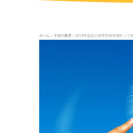
ホーム
>
子供の教育
>
2018年改定の保育所保育指針って