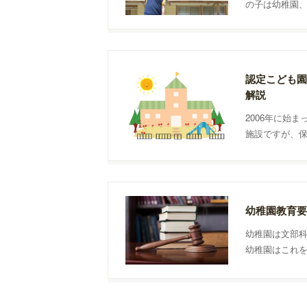
の子は幼稚園
す。幼稚園と
認定こども園
解説
2006年に始
施設ですが、
化の対象とな
幼稚園教育要
幼稚園は文部
幼稚園はこれ
んな方針で教