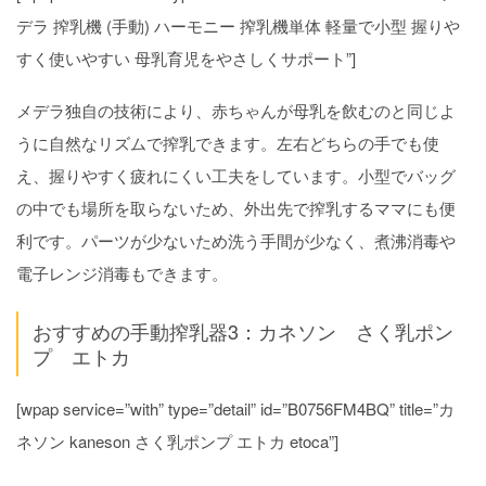
デラ 搾乳機 (手動) ハーモニー 搾乳機単体 軽量で小型 握りや
すく使いやすい 母乳育児をやさしくサポート”]
メデラ独自の技術により、赤ちゃんが母乳を飲むのと同じよ
うに自然なリズムで搾乳できます。左右どちらの手でも使
え、握りやすく疲れにくい工夫をしています。小型でバッグ
の中でも場所を取らないため、外出先で搾乳するママにも便
利です。パーツが少ないため洗う手間が少なく、煮沸消毒や
電子レンジ消毒もできます。
おすすめの手動搾乳器3：カネソン さく乳ポン
プ エトカ
[wpap service=”with” type=”detail” id=”B0756FM4BQ” title=”カ
ネソン kaneson さく乳ポンプ エトカ etoca”]