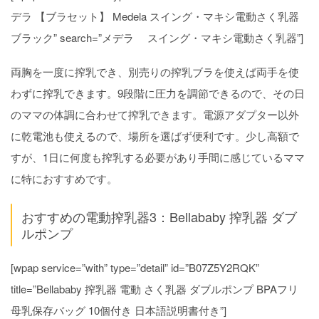
デラ 【ブラセット】 Medela スイング・マキシ電動さく乳器
ブラック” search=”メデラ スイング・マキシ電動さく乳器”]
両胸を一度に搾乳でき、別売りの搾乳ブラを使えば両手を使
わずに搾乳できます。9段階に圧力を調節できるので、その日
のママの体調に合わせて搾乳できます。電源アダプター以外
に乾電池も使えるので、場所を選ばず便利です。少し高額で
すが、1日に何度も搾乳する必要があり手間に感じているママ
に特におすすめです。
おすすめの電動搾乳器3：Bellababy 搾乳器 ダブ
ルポンプ
[wpap service=”with” type=”detail” id=”B07Z5Y2RQK”
title=”Bellababy 搾乳器 電動 さく乳器 ダブルポンプ BPAフリ
母乳保存バッグ 10個付き 日本語説明書付き”]