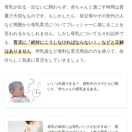
母乳が出る・出ないに関わらず、赤ちゃんと過ごす時間は貴
重で大切なものです。もしかしたら、祖父母やその世代の人
など周囲から母乳育児についてプレッシャーに感じることを
言われるかもしれません。しかし母乳についてもそれ以外で
も、
育児に「絶対にこうしなければならない！」などと正解
はありません
。搾乳器など便利な育児用品の力を借りて、自
分らしく気楽に育児をしていきましょう。
いくつ共感できる？ 授乳中のママたちに聞
いた「赤ちゃんの授乳あるある」
母乳の保存には母乳パックがおすすめ！ 選
び方や先輩ママの口コミ、人気の母乳パック