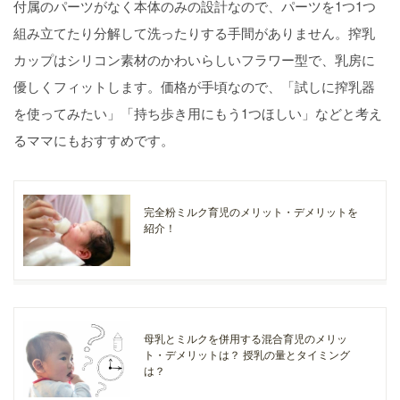
付属のパーツがなく本体のみの設計なので、パーツを1つ1つ
組み立てたり分解して洗ったりする手間がありません。搾乳
カップはシリコン素材のかわいらしいフラワー型で、乳房に
優しくフィットします。価格が手頃なので、「試しに搾乳器
を使ってみたい」「持ち歩き用にもう1つほしい」などと考え
るママにもおすすめです。
完全粉ミルク育児のメリット・デメリットを
紹介！
母乳とミルクを併用する混合育児のメリッ
ト・デメリットは？ 授乳の量とタイミング
は？