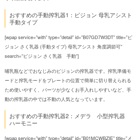
おすすめの手動搾乳器1：ピジョン 母乳アシスト
手動タイプ
[wpap service=”with” type=”detail” id=”B07GD7W3DT” title=”ピ
ジョン さく乳器 (手動タイプ) 母乳アシスト 角度調節可”
search=”ピジョン さく乳器 手動”]
哺乳瓶などでおなじみのピジョンの搾乳器です。搾乳準備モ
ードと搾乳モードをプレートの位置で簡単に切り替えられる
ため使いやすく、パーツが少なくお手入れしやすいなど、手
動の搾乳器の中では不動の人気となっています。
おすすめの手動搾乳器2：メデラ 小型搾乳器
ハーモニー
[wpap service=”with” type=”detail” id=”B01MCWBZIE” title=”メ