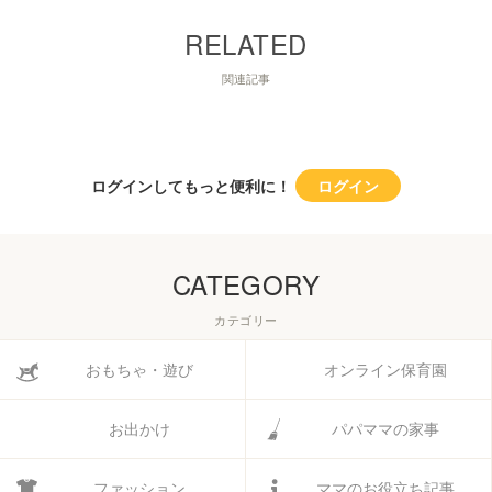
関連記事
ログインしてもっと便利に！
ログイン
CATEGORY
カテゴリー
おもちゃ・遊び
オンライン保育園
お出かけ
パパママの家事
ファッション
ママのお役立ち記事