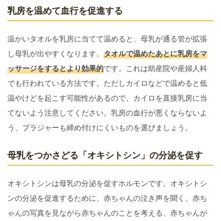
乳房を温めて血行を促進する
温かいタオルを乳房に当てて温めると、母乳が通る管が拡張
し母乳が出やすくなります。
タオルで温めたあとに乳房をマ
ッサージをするとより効果的
です。これは助産院や産婦人科
でも行われている方法です。ただしカイロなどで温めると低
温やけどを起こす可能性があるので、カイロを直接乳房に当
てないよう注意してください。乳房の血行が悪くならないよ
う、ブラジャーも締め付けにくいものを選びましょう。
母乳をつかさどる「オキシトシン」の分泌を促す
オキシトシンは母乳の分泌を促すホルモンです。オキシトシ
ンの分泌を促進するために、赤ちゃんの泣き声を聞く、赤ち
ゃんの写真を見ながら赤ちゃんのことを考える、赤ちゃんが