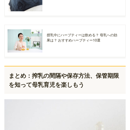
授乳中にハーブティーは飲める？ 母乳への効
果は？ おすすめハーブティー10選
まとめ：搾乳の間隔や保存方法、保管期限
を知って母乳育児を楽しもう