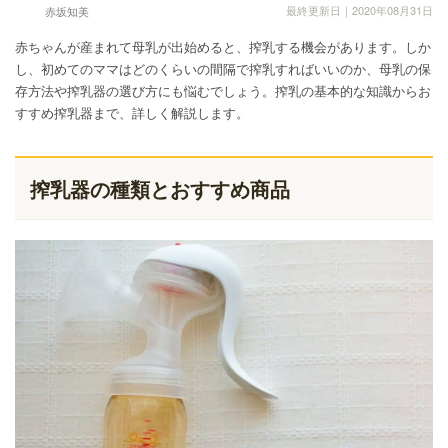
最終更新日｜2020年08月31日
赤坂知美
赤ちゃんが産まれて母乳が出始めると、搾乳する機会があります。しか
し、初めてのママはどのくらいの間隔で搾乳すればいいのか、母乳の保
存方法や搾乳器の選び方にも悩むでしょう。搾乳の基本的な知識からお
すすめ搾乳器まで、詳しく解説します。
搾乳器の種類とおすすめ商品