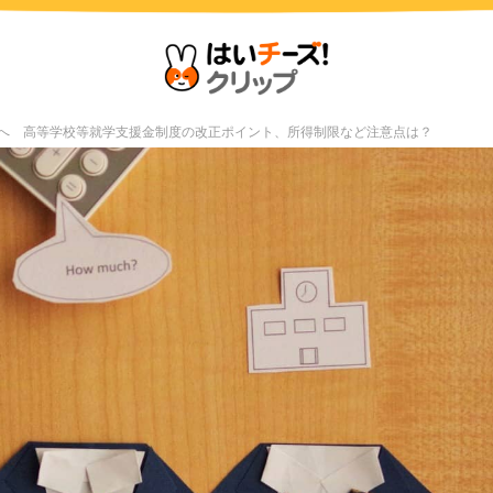
償化へ 高等学校等就学支援金制度の改正ポイント、所得制限など注意点は？