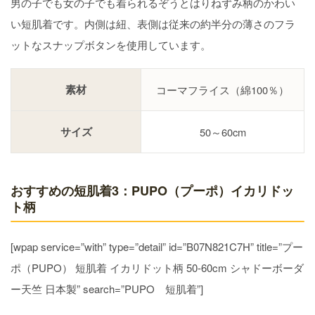
男の子でも女の子でも着られるぞうとはりねずみ柄のかわい
い短肌着です。内側は紐、表側は従来の約半分の薄さのフラ
ットなスナップボタンを使用しています。
素材
コーマフライス（綿100％）
サイズ
50～60cm
おすすめの短肌着3：PUPO（プーポ）イカリドッ
ト柄
[wpap service=”with” type=”detail” id=”B07N821C7H” title=”プー
ポ（PUPO） 短肌着 イカリドット柄 50-60cm シャドーボーダ
ー天竺 日本製” search=”PUPO 短肌着”]