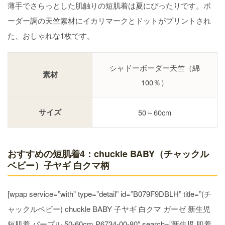
薄手でさらっとした肌触りの短肌着は夏にぴったりです。ボ
ーダー調の天竺素材にイカリマークとドットがプリントされ
た、おしゃれな1枚です。
シャドーボーダー天竺（綿
素材
100％）
サイズ
50～60cm
おすすめの短肌着4：chuckle BABY（チャックル
ベビー）子ヤギ 白クマ柄
[wpap service=”with” type=”detail” id=”B079F9DBLH” title=”(チ
ャックルベビー) chuckle BABY 子ヤギ 白クマ ガーゼ 新生児
短肌着 パープル 50-60cm P6734-00-80″ search=”新生児 肌着