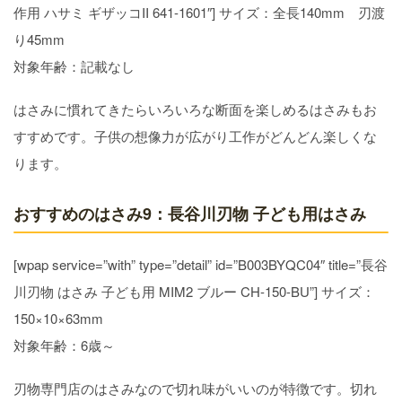
作用 ハサミ ギザッコII 641-1601″] サイズ：全長140mm 刃渡
り45mm
対象年齢：記載なし
はさみに慣れてきたらいろいろな断面を楽しめるはさみもお
すすめです。子供の想像力が広がり工作がどんどん楽しくな
ります。
おすすめのはさみ9：長谷川刃物 子ども用はさみ
[wpap service=”with” type=”detail” id=”B003BYQC04″ title=”長谷
川刃物 はさみ 子ども用 MIM2 ブルー CH-150-BU”] サイズ：
150×10×63mm
対象年齢：6歳～
刃物専門店のはさみなので切れ味がいいのが特徴です。切れ