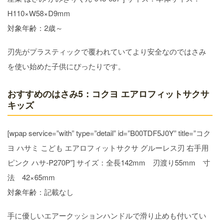
H110×W58×D9mm
対象年齢：2歳～
刃先がプラスティックで覆われていてより安全なのではさみ
を使い始めた子供にぴったりです。
おすすめのはさみ5：コクヨ エアロフィットサクサ
キッズ
[wpap service=”with” type=”detail” id=”B00TDF5J0Y” title=”コク
ヨ ハサミ こども エアロフィットサクサ グルーレス刃 右手用
ピンク ハサ-P270P”] サイズ：全長142mm 刃渡り55mm 寸
法 42×65mm
対象年齢：記載なし
手に優しいエアークッションハンドルで滑り止めも付いてい