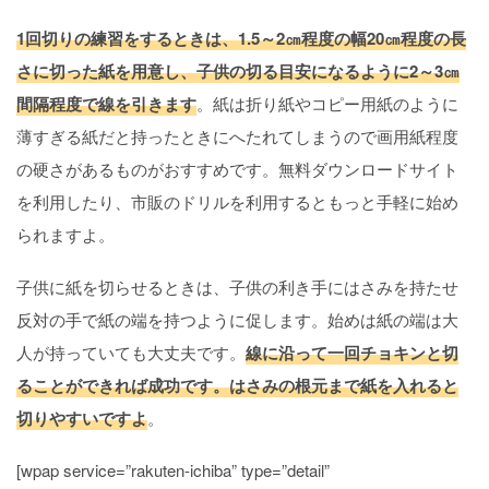
1回切りの練習をするときは、1.5～2㎝程度の幅20㎝程度の長
さに切った紙を用意し、子供の切る目安になるように2～3㎝
間隔程度で線を引きます
。紙は折り紙やコピー用紙のように
薄すぎる紙だと持ったときにへたれてしまうので画用紙程度
の硬さがあるものがおすすめです。無料ダウンロードサイト
を利用したり、市販のドリルを利用するともっと手軽に始め
られますよ。
子供に紙を切らせるときは、子供の利き手にはさみを持たせ
反対の手で紙の端を持つように促します。始めは紙の端は大
人が持っていても大丈夫です。
線に沿って一回チョキンと切
ることができれば成功です。はさみの根元まで紙を入れると
切りやすいですよ
。
[wpap service=”rakuten-ichiba” type=”detail”