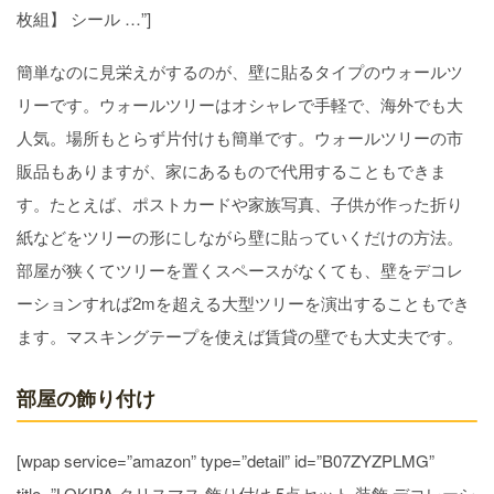
枚組】 シール …”]
簡単なのに見栄えがするのが、壁に貼るタイプのウォールツ
リーです。ウォールツリーはオシャレで手軽で、海外でも大
人気。場所もとらず片付けも簡単です。ウォールツリーの市
販品もありますが、家にあるもので代用することもできま
す。たとえば、ポストカードや家族写真、子供が作った折り
紙などをツリーの形にしながら壁に貼っていくだけの方法。
部屋が狭くてツリーを置くスペースがなくても、壁をデコレ
ーションすれば2mを超える大型ツリーを演出することもでき
ます。マスキングテープを使えば賃貸の壁でも大丈夫です。
部屋の飾り付け
[wpap service=”amazon” type=”detail” id=”B07ZYZPLMG”
title=”LOKIPA クリスマス 飾り付け 5点セット 装飾 デコレーシ