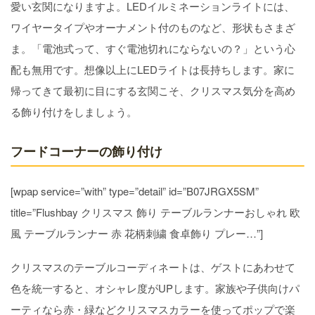
愛い玄関になりますよ。LEDイルミネーションライトには、
ワイヤータイプやオーナメント付のものなど、形状もさまざ
ま。「電池式って、すぐ電池切れにならないの？」という心
配も無用です。想像以上にLEDライトは長持ちします。家に
帰ってきて最初に目にする玄関こそ、クリスマス気分を高め
る飾り付けをしましょう。
フードコーナーの飾り付け
[wpap service=”with” type=”detail” id=”B07JRGX5SM”
title=”Flushbay クリスマス 飾り テーブルランナーおしゃれ 欧
風 テーブルランナー 赤 花柄刺繍 食卓飾り プレー…”]
クリスマスのテーブルコーディネートは、ゲストにあわせて
色を統一すると、オシャレ度がUPします。家族や子供向けパ
ーティなら赤・緑などクリスマスカラーを使ってポップで楽