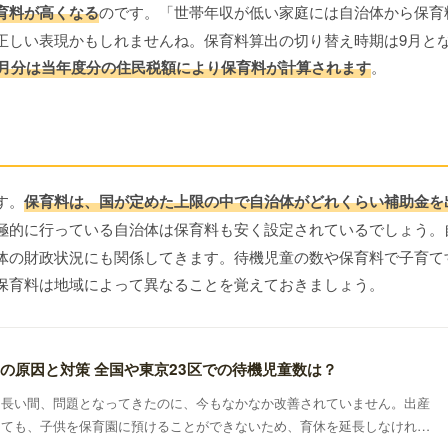
育料が高くなる
のです。「世帯年収が低い家庭には自治体から保育
正しい表現かもしれませんね。保育料算出の切り替え時期は9月と
3月分は当年度分の住民税額により保育料が計算されます
。
す。
保育料は、国が定めた上限の中で自治体がどれくらい補助金を
極的に行っている自治体は保育料も安く設定されているでしょう。
体の財政状況にも関係してきます。待機児童の数や保育料で子育て
保育料は地域によって異なることを覚えておきましょう。
の原因と対策 全国や東京23区での待機児童数は？
は長い間、問題となってきたのに、今もなかなか改善されていません。出産
しても、子供を保育園に預けることができないため、育休を延長しなければ