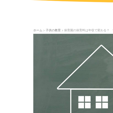
ホーム
>
子供の教育
>
保育園の保育料は年収で変わる？ 