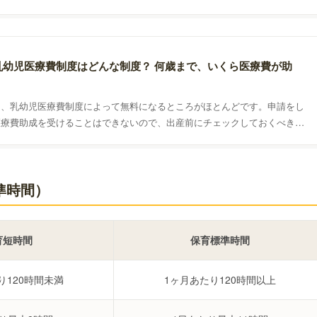
もいます。待機児童問題の原因とその対策についてわかりやすく説明してい
乳幼児医療費制度はどんな制度？ 何歳まで、いくら医療費が助
は、乳幼児医療費制度によって無料になるところがほとんどです。申請をし
医療費助成を受けることはできないので、出産前にチェックしておくべき制
制度なのかについて、FP（ファイナンシャル・プランナー）の鷲田さんが
準時間）
育短時間
保育標準時間
り120時間未満
1ヶ月あたり120時間以上