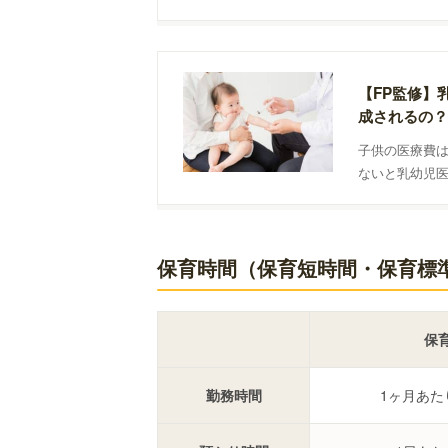
いけないママ
きます。
【FP監修】
成されるの？
子供の医療費
ないと乳幼児
度です。どんな
解説します。
保育時間（保育短時間・保育標
保
勤務時間
1ヶ月あた