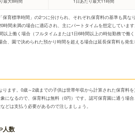
り最大8時間
1日あたり最大11時間
「保育標準時間」の2つに分けられ、それぞれ保育料の基準も異な
20時間未満の場合に適応され、主にパートタイムを想定しています
時間以上働く場合（フルタイムまたは1日6時間以上の時短勤務で働く
場合、園で決められた預かり時間を超える場合は延長保育料も発生
なります。0歳～2歳までの子供は世帯年収から計算された保育料を
対象になるので、保育料は無料（0円）です。認可保育園に通う場合
費などは支払う必要があるので注しましょう。
や人数