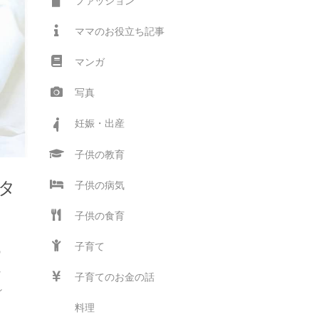
ファッション
ママのお役立ち記事
マンガ
写真
妊娠・出産
子供の教育
タ
子供の病気
子供の食育
子育て
の
れ
子育てのお金の話
れ
料理