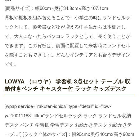
[商品サイズ]：幅60cm×奥行34.8cm×高さ107.1cm
背板や棚板を組み替えることで、小学生の時はランドセルラ
ックとして、参考書など物が増える中学生からは本棚とし
て、大人になったらパソコンラックとして、長く使うことが
できます。この背板は、前面に配置して来客時にランドセル
を隠すこともできます。どんなインテリアとも合うデザイン
です。
LOWYA （ロウヤ） 学習机 3点セット テーブル 収
納付きベンチ キャスター付 ラック キッズデスク
[wpap service=”rakuten-ichiba” type=”detail” id=”low-
ya:10011183″ title=”ランドセルラック ラック ランドセル収納
デスク ベンチ 学習机 学習デスク お絵かきデスク お絵かきテ
ーブ…”] [ラック全体のサイズ]：幅90cmx奥行40cmx高さ90cm