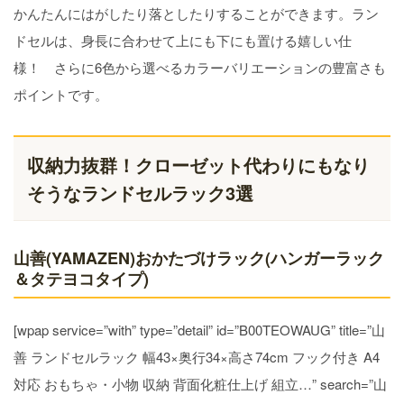
かんたんにはがしたり落としたりすることができます。ラン
ドセルは、身長に合わせて上にも下にも置ける嬉しい仕
様！ さらに6色から選べるカラーバリエーションの豊富さも
ポイントです。
収納力抜群！クローゼット代わりにもなり
そうなランドセルラック3選
山善(YAMAZEN)おかたづけラック(ハンガーラック
＆タテヨコタイプ)
[wpap service=”with” type=”detail” id=”B00TEOWAUG” title=”山
善 ランドセルラック 幅43×奥行34×高さ74cm フック付き A4
対応 おもちゃ・小物 収納 背面化粧仕上げ 組立…” search=”山