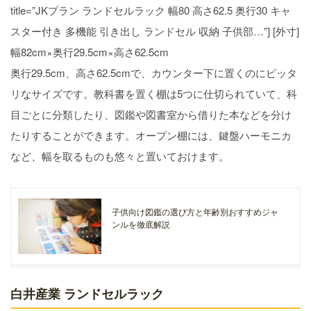
title=”JKプラン ランドセルラック 幅80 高さ62.5 奥行30 キャ
スター付き 多機能 引き出し ランドセル 収納 子供部…”] [外寸]
幅82cm×奥行29.5cm×高さ62.5cm
奥行29.5cm、高さ62.5cmで、カウンター下に置くのにピッタ
リなサイズです。教科書を置く棚は5つに仕切られていて、科
目ごとに分類したり、図鑑や図書室から借りた本などを分け
たりすることができます。オープン棚には、鍵盤ハーモニカ
など、幅を取るものも悠々と置いておけます。
子供向け図鑑の選び方と年齢別おすすめジャ
ンルを徹底解説
白井産業 ランドセルラック