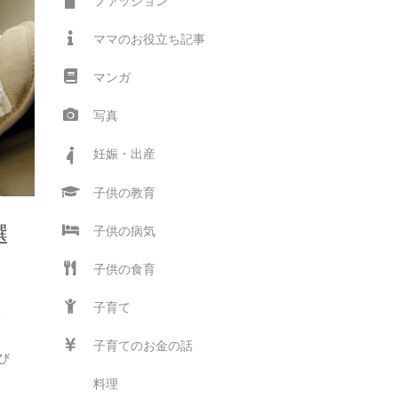
ファッション
ママのお役立ち記事
マンガ
写真
妊娠・出産
子供の教育
選
子供の病気
子供の食育
子育て
新
は
子育てのお金の話
び
料理