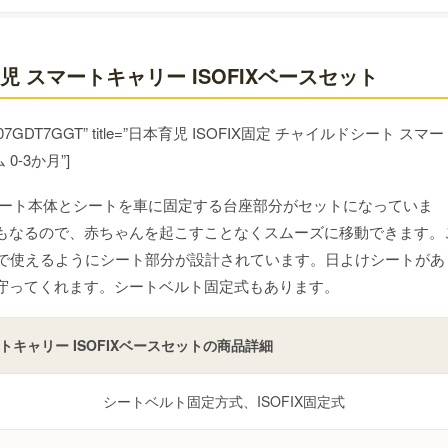
チャイルドシート、ジュニアシートの種類別におすすめ機種を紹介します！
 スマートキャリー ISOFIXベースセット
il” id=”B07GDT7GGT” title=”日本育児 ISOFIX固定 チャイルドシート スマ
0-3か月”]
ーシート本体とシートを車に固定する台座部分がセットになっていま
もなるので、赤ちゃんを起こすことなくスムーズに移動できます。
まで使えるようにシート部分が設計されています。日よけシートがあ
守ってくれます。シートベルト固定式もあります。
トキャリー ISOFIXベースセットの商品詳細
シートベルト固定方式、ISOFIX固定式