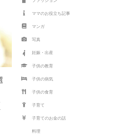
ファッション
ママのお役立ち記事
マンガ
写真
妊娠・出産
子供の教育
選
子供の病気
子供の食育
わ
の
子育て
子
子育てのお金の話
料理