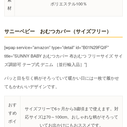
ポリエステル100％
材
サニーベビー おむつカバー（サイズフリー）
[wpap service=”amazon” type=”detail” id=”B01N29FQIF”
title=”SUNNY BABY おむつカバー 布おむつ フリーサイズ サイ
ズ調節可 テープ式 デニム ［並行輸入品］”]
パッと目を引く柄がそろっていて暖かい日には一枚で履かせ
てもかわいいデザインです。
おす
サイズフリーで6ヶ月から3歳頃まで使えます。対
すめ
応サイズは70～100cm。おしゃれな柄がそろって
ポイ
いてお出かけにもおススメです。