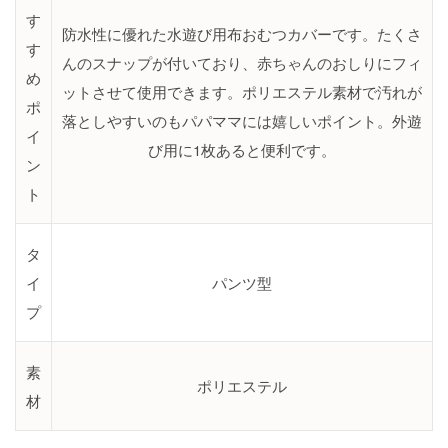
す
防水性に優れた水遊び用布おむつカバーです。たくさ
す
んのスナップが付いており、赤ちゃんのおしりにフィ
め
ットさせて使用できます。ポリエステル素材で汚れが
ポ
落としやすいのもパパママには嬉しいポイント。外遊
イ
び用に1枚あると便利です。
ン
ト
タ
イ
パンツ型
プ
素
ポリエステル
材