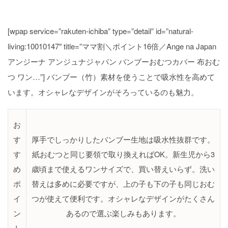
[wpap service=”rakuten-ichiba” type=”detail” id=”natural-
living:10010147″ title=”ママ割＼ポイント16倍／Ange na Japan
アンジーナ アンジュナジャパン バンブーおむつカバー 布おむ
つ ワン…”] バンブー（竹）素材を使うことで吸水性を高めて
います。オシャレなデザインがそろっているのも魅力。
お
す
厚手でしっかりしたバンブー生地は吸水性抜群です。
す
紙おむつと同じ要領で取り換えればOK。新生児から3
め
歳頃まで使えるワンサイズで、買い替えいらず。洗い
ポ
替えは多めに必要ですが、上の子も下の子も同じおむ
イ
つが使えて便利です。オシャレなデザインがたくさん
ン
あるので選ぶ楽しみもあります。
ト