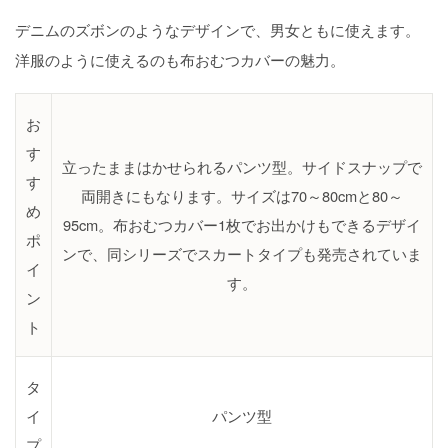
デニムのズボンのようなデザインで、男女ともに使えます。
洋服のように使えるのも布おむつカバーの魅力。
お
す
立ったままはかせられるパンツ型。サイドスナップで
す
両開きにもなります。サイズは70～80cmと80～
め
95cm。布おむつカバー1枚でお出かけもできるデザイ
ポ
ンで、同シリーズでスカートタイプも発売されていま
イ
す。
ン
ト
タ
イ
パンツ型
プ