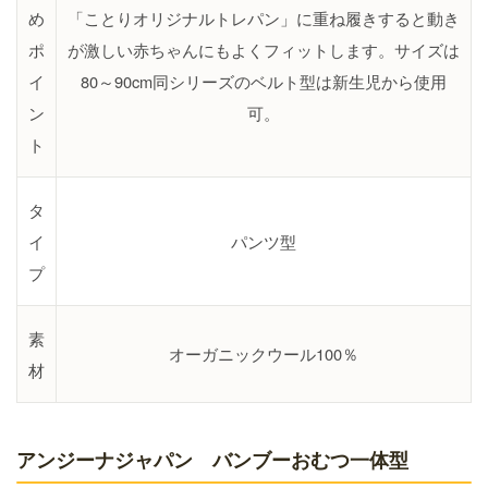
め
「ことりオリジナルトレパン」に重ね履きすると動き
ポ
が激しい赤ちゃんにもよくフィットします。サイズは
イ
80～90cm同シリーズのベルト型は新生児から使用
ン
可。
ト
タ
イ
パンツ型
プ
素
オーガニックウール100％
材
アンジーナジャパン バンブーおむつ一体型