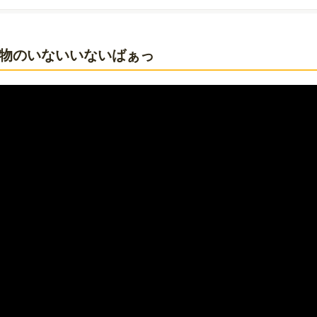
安心して動画を楽しむポイント、おすすめ動画をご紹介します。
:動物のいないいないばぁっ