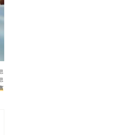
思
思
言