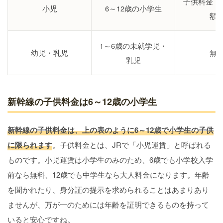
子供料金（
小児
6～12歳の小学生
額
1～6歳の未就学児・
幼児・乳児
無
乳児
新幹線の子供料金は6～12歳の小学生
新幹線の子供料金は、上の表のように6～12歳で小学生の子供
に限られます
。子供料金とは、JRで「小児運賃」と呼ばれる
ものです。小児運賃は小学生のみのため、6歳でも小学校入学
前なら無料、12歳でも中学生なら大人料金になります。年齢
を聞かれたり、身分証の提示を求められることはあまりあり
ませんが、万が一のためには年齢を証明できるものを持って
いると安心ですね。