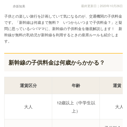
最終更新日｜2020年10月26日
赤坂知美
子供との楽しい旅行を計画していて気になるのが、交通機関の子供料金
です。「新幹線は何歳まで無料？ いつからいつまで子供料金？」と疑
問に思っているパパママに、新幹線の子供料金を徹底解説します！ 新
幹線が無料の乳幼児が新幹線を利用するときの座席ルールも紹介しま
す。
新幹線の子供料金は何歳からかかる？
運賃区分
年齢
運賃・
12歳以上（中学生以
大人
大人
上）