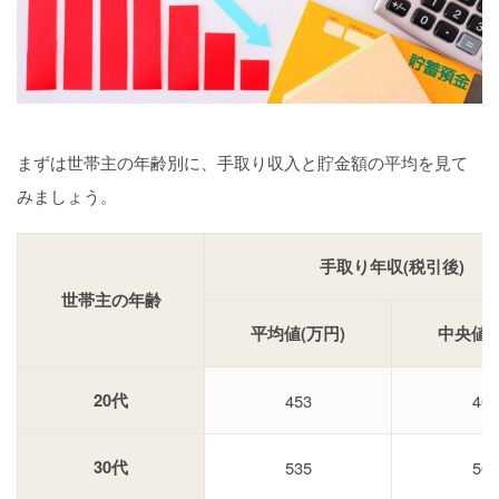
まずは世帯主の年齢別に、手取り収入と貯金額の平均を見て
みましょう。
手取り年収(税引後)
世帯主の年齢
平均値(万円)
中央値(
20代
453
400
30代
535
500