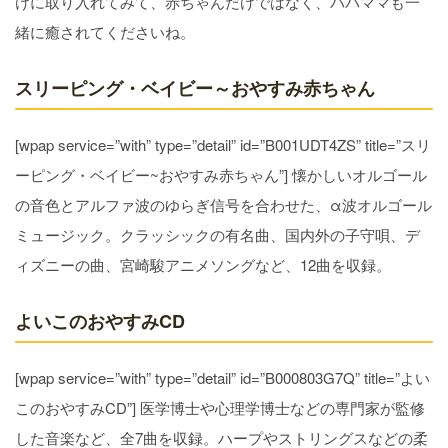
けに取り入れてみて、赤ちゃんだけではなく、パパママも一
緒に癒されてくださいね。
スリーピング・ベイビー～おやすみ赤ちゃん
[wpap service=”with” type=”detail” id=”B001UDT4ZS” title=”スリ
ーピング・ベイビー~おやすみ赤ちゃん”] 懐かしいオルゴール
の音色とアルファ波のゆらぎ信号を合わせた、α波オルゴール
ミュージック。クラッシックの有名曲、国内外の子守唄、デ
ィズニーの曲、宮崎駿アニメソングなど、12曲を収録。
よいこのおやすみCD
[wpap service=”with” type=”detail” id=”B000803G7Q” title=”よい
このおやすみCD”] 医学博士や心理学博士などの専門家が監修
した音楽など、全7曲を収録。ハープやストリングスなどの柔