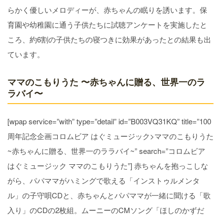
らかく優しいメロディーが、赤ちゃんの眠りを誘います。保
育園や幼稚園に通う子供たちに試聴アンケートを実施したと
ころ、約6割の子供たちの寝つきに効果があったとの結果も出
ています。
ママのこもりうた 〜赤ちゃんに贈る、世界一のラ
ラバイ〜
[wpap service=”with” type=”detail” id=”B003VQ31KQ” title=”100
周年記念企画コロムビア はぐミュージック>ママのこもりうた
~赤ちゃんに贈る、世界一のララバイ~” search=”コロムビア
はぐミュージック ママのこもりうた”] 赤ちゃんを抱っこしな
がら、パパママがハミングで歌える「インストゥルメンタ
ル」の子守唄CDと、赤ちゃんとパパママが一緒に聞ける「歌
入り」のCDの2枚組。ムーニーのCMソング「ほしのかずだ