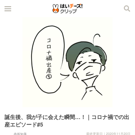
誕生後、我が子に会えた瞬間…！｜コロナ禍での出
産エピソード#5
最終更新日｜2020年11月20日
赤坂知美