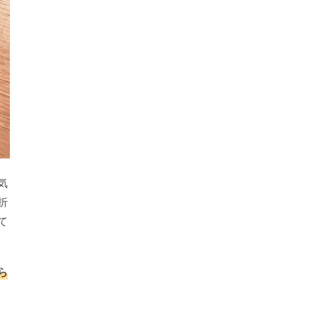
気
折
て
ら