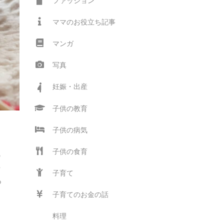
ファッション
ママのお役立ち記事
マンガ
写真
妊娠・出産
子供の教育
子供の病気
子供の食育
の
や
子育て
あ
子育てのお金の話
料理