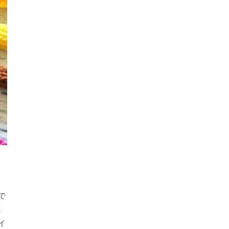
で
ま
イ