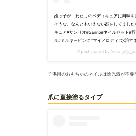
姪っ子が、わたしのペディキュアに興味を
そうな、なんともいえない顔をしてました😊
キュア#サンリオ#Sanrio#ネイルセット
ル#ミルキーピンク#マイメロディ#水溶性
A post shared by
Yoko
(@y_pa
子供用のおもちゃのネイルは除光液が不要
爪に直接塗るタイプ