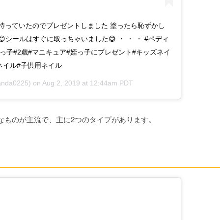
持っていたのでプレゼントしました 塗ったら恥ずかし
シールはすぐに取っちゃいました😅 ・ ・ ・ #ペディ
#姪っ子#2歳#マニキュア#姪っ子にプレゼント#キッズネイ
ネイル#子供用ネイル
nda0225) on
Aug 2, 2019 at 12:44am PDT
なものが主流で、主に2つのタイプがあります。