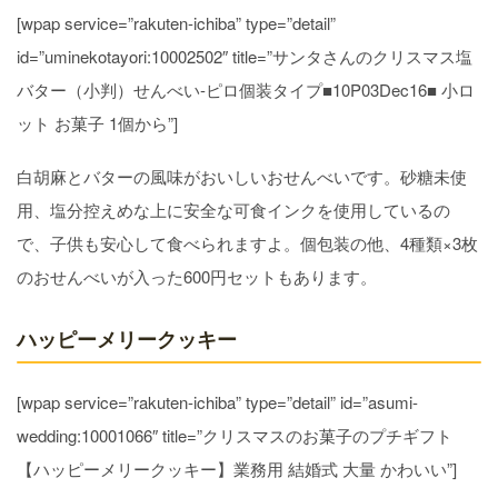
[wpap service=”rakuten-ichiba” type=”detail”
id=”uminekotayori:10002502″ title=”サンタさんのクリスマス塩
バター（小判）せんべい-ピロ個装タイプ■10P03Dec16■ 小ロ
ット お菓子 1個から”]
白胡麻とバターの風味がおいしいおせんべいです。砂糖未使
用、塩分控えめな上に安全な可食インクを使用しているの
で、子供も安心して食べられますよ。個包装の他、4種類×3枚
のおせんべいが入った600円セットもあります。
ハッピーメリークッキー
[wpap service=”rakuten-ichiba” type=”detail” id=”asumi-
wedding:10001066″ title=”クリスマスのお菓子のプチギフト
【ハッピーメリークッキー】業務用 結婚式 大量 かわいい”]