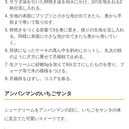
サラダ油を引いた卵焼き器を弱火にかけ、2の生地をお玉2
杯分流し入れる。
生地の表面にプツプツと小さな泡が出てきたら、奥から手
前まで巻いて取り出す。
卵焼きをつくる容量で3を奥に置き、残りの生地を流し入れ
る。同様に表面に小さな泡が出てきたら奥から巻いてい
く。
筒状になったケーキの真ん中を斜めにカットし、丸太の枝
のように片方に乗せて爪楊枝で止める。
生クリームに砂糖5gを加えて8分立てにしたものを塗り、フ
ォーク等で木の模様をつける。
爪楊枝をはずし、ココアを振る。
アンパンマンのいちごサンタ
シュークリームをアンパンマンの顔に、いちごをサンタの体
に見立てた可愛いスイーツです。