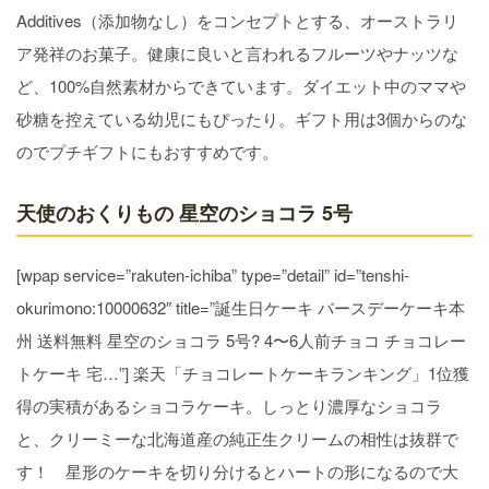
Additives（添加物なし）をコンセプトとする、オーストラリ
ア発祥のお菓子。健康に良いと言われるフルーツやナッツな
ど、100%自然素材からできています。ダイエット中のママや
砂糖を控えている幼児にもぴったり。ギフト用は3個からのな
のでプチギフトにもおすすめです。
天使のおくりもの 星空のショコラ 5号
[wpap service=”rakuten-ichiba” type=”detail” id=”tenshi-
okurimono:10000632″ title=”誕生日ケーキ バースデーケーキ本
州 送料無料 星空のショコラ 5号? 4〜6人前チョコ チョコレー
トケーキ 宅…”] 楽天「チョコレートケーキランキング」1位獲
得の実積があるショコラケーキ。しっとり濃厚なショコラ
と、クリーミーな北海道産の純正生クリームの相性は抜群で
す！ 星形のケーキを切り分けるとハートの形になるので大