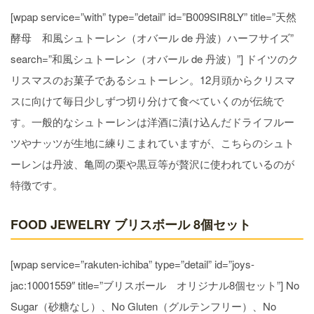
[wpap service=”with” type=”detail” id=”B009SIR8LY” title=”天然
酵母 和風シュトーレン（オバール de 丹波）ハーフサイズ”
search=”和風シュトーレン（オバール de 丹波）”] ドイツのク
リスマスのお菓子であるシュトーレン。12月頭からクリスマ
スに向けて毎日少しずつ切り分けて食べていくのが伝統で
す。一般的なシュトーレンは洋酒に漬け込んだドライフルー
ツやナッツが生地に練りこまれていますが、こちらのシュト
ーレンは丹波、亀岡の栗や黒豆等が贅沢に使われているのが
特徴です。
FOOD JEWELRY ブリスボール 8個セット
[wpap service=”rakuten-ichiba” type=”detail” id=”joys-
jac:10001559″ title=”ブリスボール オリジナル8個セット”] No
Sugar（砂糖なし）、No Gluten（グルテンフリー）、No