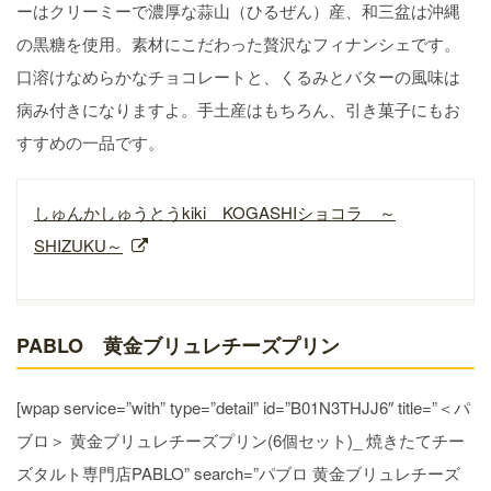
ーはクリーミーで濃厚な蒜山（ひるぜん）産、和三盆は沖縄
の黒糖を使用。素材にこだわった贅沢なフィナンシェです。
口溶けなめらかなチョコレートと、くるみとバターの風味は
病み付きになりますよ。手土産はもちろん、引き菓子にもお
すすめの一品です。
しゅんかしゅうとうkiki KOGASHIショコラ ～
SHIZUKU～
PABLO 黄金ブリュレチーズプリン
[wpap service=”with” type=”detail” id=”B01N3THJJ6″ title=”＜パ
ブロ＞ 黄金ブリュレチーズプリン(6個セット)_ 焼きたてチー
ズタルト専門店PABLO” search=”パブロ 黄金ブリュレチーズ