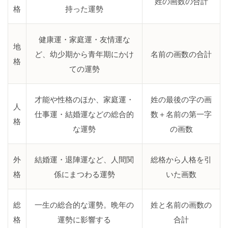
姓の画数の合計
格
持った運勢
健康運・家庭運・友情運な
地
ど、幼少期から青年期にかけ
名前の画数の合計
格
ての運勢
才能や性格のほか、家庭運・
姓の最後の字の画
人
仕事運・結婚運などの総合的
数＋名前の第一字
格
な運勢
の画数
外
結婚運・退陣運など、人間関
総格から人格を引
格
係にまつわる運勢
いた画数
総
一生の総合的な運勢。晩年の
姓と名前の画数の
格
運勢に影響する
合計