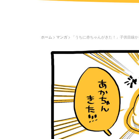
ホーム
>
マンガ
>
「うちに赤ちゃんがきた！」子供目線か