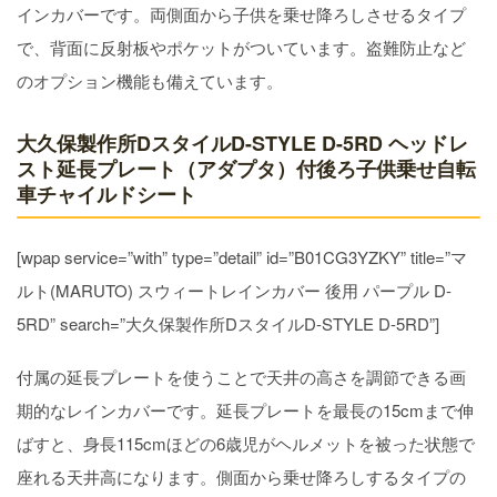
インカバーです。両側面から子供を乗せ降ろしさせるタイプ
で、背面に反射板やポケットがついています。盗難防止など
のオプション機能も備えています。
大久保製作所DスタイルD-STYLE D-5RD ヘッドレ
スト延長プレート（アダプタ）付後ろ子供乗せ自転
車チャイルドシート
[wpap service=”with” type=”detail” id=”B01CG3YZKY” title=”マ
ルト(MARUTO) スウィートレインカバー 後用 パープル D-
5RD” search=”大久保製作所DスタイルD-STYLE D-5RD”]
付属の延長プレートを使うことで天井の高さを調節できる画
期的なレインカバーです。延長プレートを最長の15cmまで伸
ばすと、身長115cmほどの6歳児がヘルメットを被った状態で
座れる天井高になります。側面から乗せ降ろしするタイプの