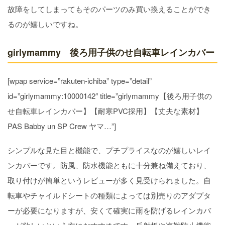
故障をしてしまってもそのパーツのみ買い換えることができ
るのが嬉しいですね。
girlymammy 後ろ用子供のせ自転車レインカバー
[wpap service=”rakuten-ichiba” type=”detail”
id=”girlymammy:10000142″ title=”girlymammy【後ろ用子供の
せ自転車レインカバー】【耐寒PVC採用】【丈夫な素材】
PAS Babby un SP Crew ヤマ…”]
シンプルな見た目と機能で、プチプライスなのが嬉しいレイ
ンカバーです。防風、防水機能ともに十分兼ね備えており、
取り付けが簡単というレビューが多く見受けられました。自
転車やチャイルドシートの種類によっては別売りのアダプタ
ーが必要になりますが、安くて確実に雨を防げるレインカバ