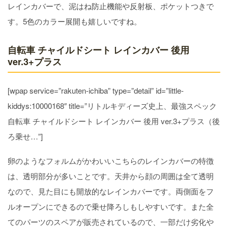
レインカバーで、泥はね防止機能や反射板、ポケットつきで
す。5色のカラー展開も嬉しいですね。
自転車 チャイルドシート レインカバー 後用
ver.3+プラス
[wpap service=”rakuten-ichiba” type=”detail” id=”little-
kiddys:10000168″ title=”リトルキディーズ史上、最強スペック
自転車 チャイルドシート レインカバー 後用 ver.3+プラス（後
ろ乗せ…”]
卵のようなフォルムがかわいいこちらのレインカバーの特徴
は、透明部分が多いことです。天井から顔の周囲は全て透明
なので、見た目にも開放的なレインカバーです。両側面をフ
ルオープンにできるので乗せ降ろしもしやすいです。また全
てのパーツのスペアが販売されているので、一部だけ劣化や