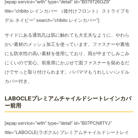
[wpap service=”with” type=”detail” id=”B079T26GZ8″
title=”chibito レインカバー （後付けフロント） ストライプモ
デル ネイビー” search=”chibito レインカバー”]
サイドにある通気孔は肌に触れても大丈夫なように、やわら
かい素材のメッシュ加工を使っています。ファスナーや裏地
にも防水性の高い素材を使用しており、雨が中までしみこみ
にくいので安心。前座席にかぶせて面ファスナーを留めるだ
けでサっと取り付けられます。パパママもうれしいハンドル
カバー付き。
LABOCLEプレミアムチャイルドシートレインカバ
ー前用
[wpap service=”with” type=”detail” id=”B07PCN8TYJ”
title=”LABOCLE(ラボクル) プレミアムチャイルドシートレイ