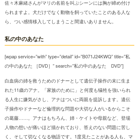
佐々木麻緒さんがマリの名前を叫ぶシーンには胸が締め付け
られますよ。犬だけでなく動物を飼っていたことのある人な
ら、つい感情移入してしまうこと間違いありません。
私の中のあなた
[wpap service=”with” type=”detail” id=”B071J24KWQ” title=”私
の中のあなた ［DVD］” search=”私の中のあなた DVD”]
白血病の姉を救うためのドナーとして遺伝子操作の末に生ま
れた11歳のアナ。「家族のために」と何度も犠牲を強いられ
る人生に嫌気がさし、アナはついに両親を提訴します。遺伝
子操作やドナーなど倫理的な問題や大切な人がいるからこそ
の葛藤……。アナはもちろん、姉・ケイトや母親など、登場
人物の想いが痛いほど描かれており、答えのない問題に苦し
く、そして切なくなる物語です。1度見たことがある人も、マ