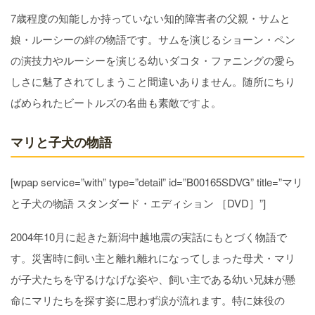
7歳程度の知能しか持っていない知的障害者の父親・サムと
娘・ルーシーの絆の物語です。サムを演じるショーン・ペン
の演技力やルーシーを演じる幼いダコタ・ファニングの愛ら
しさに魅了されてしまうこと間違いありません。随所にちり
ばめられたビートルズの名曲も素敵ですよ。
マリと子犬の物語
[wpap service=”with” type=”detail” id=”B00165SDVG” title=”マリ
と子犬の物語 スタンダード・エディション ［DVD］”]
2004年10月に起きた新潟中越地震の実話にもとづく物語で
す。災害時に飼い主と離れ離れになってしまった母犬・マリ
が子犬たちを守るけなげな姿や、飼い主である幼い兄妹が懸
命にマリたちを探す姿に思わず涙が流れます。特に妹役の