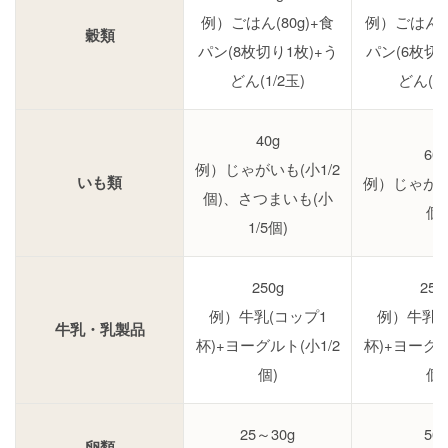
例）ごはん(80g)+食
例）ごはん(1
穀類
パン(8枚切り1枚)+う
パン(6枚切り
どん(1/2玉)
どん(2/
40g
60g
例）じゃがいも(小1/2
いも類
例）じゃがいも
個)、さつまいも(小
個)
1/5個)
250g
250
例）牛乳(コップ1
例）牛乳(
牛乳・乳製品
杯)+ヨーグルト(小1/2
杯)+ヨーグル
個)
個)
25～30g
50g
卵類