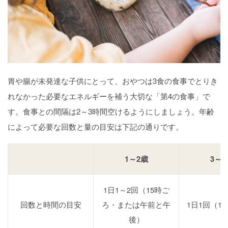
胃や腸が未発達な子供にとって、おやつは3食の食事でとりき
れなかった必要なエネルギーを補う大切な「第4の食事」で
す。食事との間隔は2～3時間空けるようにしましょう。年齢
によって必要な回数と量の目安は下記の通りです。
1～2歳
3～5
1日1～2回（15時ご
回数と時間の目安
ろ・または午前と午
1日1回（1
後）