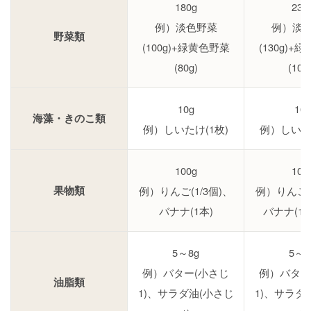
180g
230
例）淡色野菜
例）淡
野菜類
(100g)+緑黄色野菜
(130g)+
(80g)
(100
10g
10g
海藻・きのこ類
例）しいたけ(1枚)
例）しいたけ
100g
100
果物類
例）りんご(1/3個)、
例）りんご(1
バナナ(1本)
バナナ(1＋
5～8g
5～8
例）バター(小さじ
例）バター
油脂類
1)、サラダ油(小さじ
1)、サラダ