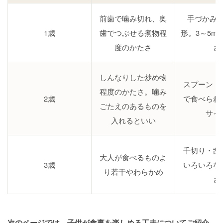
前歯で噛み切れ、奥
手づかみ
1歳
歯でつぶせる煮物程
形。3～5m
度のかたさ
さ
しんなりした炒め物
スプーン・
程度のかたさ。噛み
2歳
で食べられ
ごたえのあるものを
サイ
入れるといい
千切り・乱
大人が食べるものよ
3歳
いろいろな
り若干やわらかめ
さ
次のページでは、子供が食事を楽しめる工夫についてご紹介