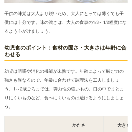
子供の味覚は大人より鋭いため、大人にとっては薄くても子
供には十分です。味の濃さは、大人の食事の1/3～1/2程度にな
るよう心がけましょう。
幼児食のポイント：食材の固さ・大きさは年齢に合
わせる
幼児は咀嚼や消化の機能が未熟です。年齢によって噛む力の
強さも異なるので、年齢に合わせて調理法を工夫しましょ
う。1～2歳ごろまでは、弾力性の強いもの、口の中でまとま
りにくいものなど、食べにくいものは避けるようにしましょ
う。
かたさ
大きさ