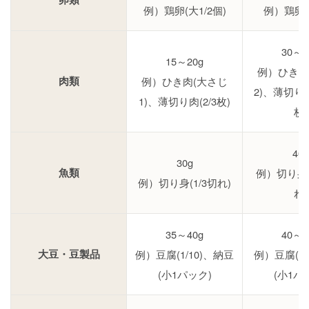
例）鶏卵(大1/2個)
例）鶏卵(
30～3
15～20g
例）ひき肉
肉類
例）ひき肉(大さじ
2)、薄切り肉
1)、薄切り肉(2/3枚)
枚)
40g
30g
魚類
例）切り身(
例）切り身(1/3切れ)
れ)
35～40g
40～5
大豆・豆製品
例）豆腐(1/10)、納豆
例）豆腐(1/
(小1パック)
(小1パ