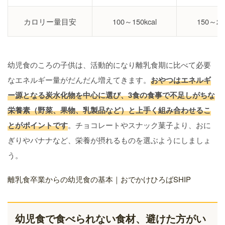
カロリー量目安
100～150kcal
150～250
幼児食のころの子供は、活動的になり離乳食期に比べて必要
なエネルギー量がだんだん増えてきます。
おやつはエネルギ
ー源となる炭水化物を中心に選び、3食の食事で不足しがちな
栄養素（野菜、果物、乳製品など）と上手く組み合わせるこ
とがポイントです
。チョコレートやスナック菓子より、おに
ぎりやバナナなど、栄養が摂れるものを選ぶようにしましょ
う。
離乳食卒業からの幼児食の基本｜おでかけひろばSHIP
幼児食で食べられない食材、避けた方がい