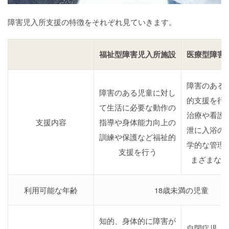
障害児入所支援の特徴をそれぞれ見ていきます。
福祉型障害児入所施設
医療型障害
障害のある
障害のある児童に対し
的支援を行
て生活に必要な動作の
治療や看護
支援内容
指導や身体能力向上の
泄に入浴の
訓練や保護など福祉的
学的な管理
支援を行う
まざまな支
利用可能な年齢
18歳未満の児童
知的、身体的に障害が
自閉症児、