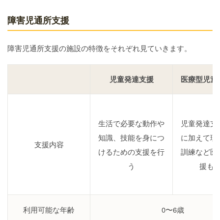
障害児通所支援
障害児通所支援の施設の特徴をそれぞれ見ていきます。
児童発達支援
医療型児童
生活で必要な動作や
児童発達支
知識、技能を身につ
に加えて理
支援内容
けるための支援を行
訓練など医
う
援も
利用可能な年齢
0〜6歳