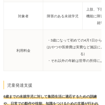
上肢、下肢
対象者
障害のある未就学児
機能に障害
就学
・3歳になって初めての4月1日から3
(おやつや医療費は実費など施設によ
利用料金
る)
・それ以外の年齢は世帯の所得によ
児童発達支援
6歳までの未就学児に対して集団生活に適応するための訓練
や、日常での動作や技能、知識をつけるための支援が行われ