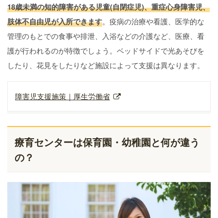
18歳未満の知的障害がある児童(自閉症児)、重症心身障害児、
肢体不自由児が入所できます
。疫病の治療や看護、医学的な
管理のもとでの食事や排泄、入浴などの介護など、医療、看
護が行われるのが特徴でしょう。ベッドサイドで光あそびを
したり、花見をしたりなど施設によって支援は異なります。
障害児支援施策｜厚生労働省
療育センターは保育園・幼稚園と何が違う
の？