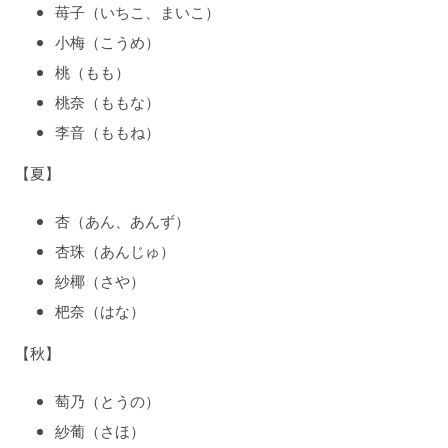
苺子（いちこ、まいこ）
小梅（こうめ）
桃（もも）
桃奈（ももな）
李音（ももね）
【夏】
杏（あん、あんず）
杏珠（あんじゅ）
紗椰（さや）
杷奈（はな）
【秋】
萄乃（とうの）
紗葡（さほ）