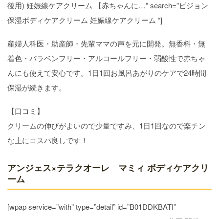
後用) 妊娠線ケアクリーム 【赤ちゃんに…” search=”ピジョン
保湿ボディケアクリーム 妊娠線ケアクリーム “]
産婦人科医・助産師・先輩ママの声を元に開発。無香料・無
着色・パラベンフリー・アルコールフリー・弱酸性で赤ちゃ
んにも使えて安心です。1日1回お風呂あがりのケアで24時間
保湿が続きます。
【口コミ】
クリームの伸びがよいので少量ですみ、1日1回なので楽チン
な上にコスパ良しです！
アンジェス×テラクオーレ マミィ ボディケアクリ
ーム
[wpap service=”with” type=”detail” id=”B01DDKBATI”