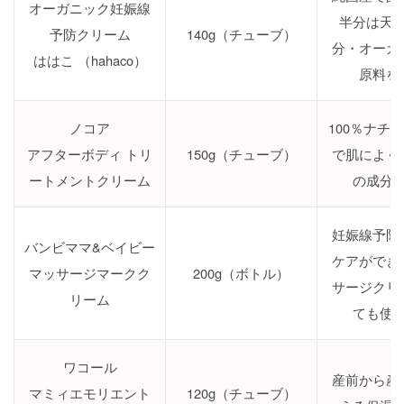
オーガニック妊娠線
半分は天
予防クリーム
140g（チューブ）
分・オーガ
ははこ （hahaco）
原料を
ノコア
100％ナチ
アフターボディ トリ
150g（チューブ）
で肌によく
ートメントクリーム
の成分
妊娠線予防
バンビママ&ベイビー
ケアができ
マッサージマークク
200g（ボトル）
サージクリ
リーム
ても使
ワコール
産前から産
マミィエモリエント
120g（チューブ）