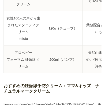
える保湿
クリーム
女性100人の声から生
まれたマタニティク
葉酸配合と
120g（チューブ）
リーム
にも
mitete
アロベビー
天然由来
フォーマム 妊娠線 ク
200ml（ポンプ）
心。伸びの
リーム
評あ
おすすめの妊娠線予防クリーム：ママ&キッズ ナ
チュラルマーククリーム
[wpap service=”with” type=”detail” id=”B073VJB93W” title=”ナチ