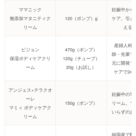
ママニック
妊娠中から
無添加マタニティク
120（ポンプ）g
ケア。引き
リーム
える
産婦人科
ピジョン
470g（ポンプ）
師・先輩マ
保湿ボディケアクリ
120g（チューブ）
元に開発で
ーム
20g（お試し）
ケアで24
アンジェス×テラクオ
妊娠中の専
ーレ
150g（ポンプ）
リーム。マ
マミィ ボディケアク
いらずのお
リーム
純国産で配