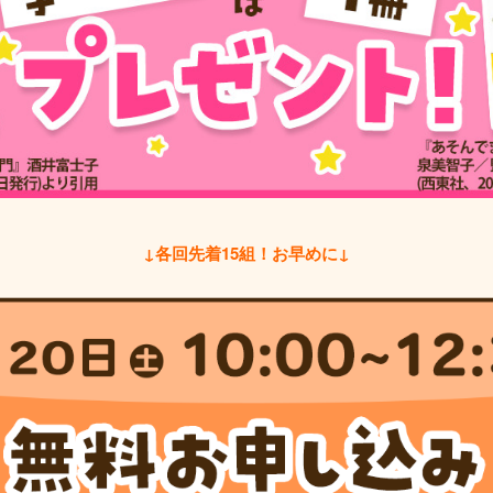
↓各回先着15組！お早めに↓