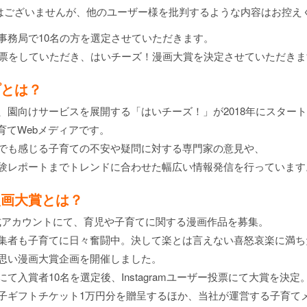
はございませんが、他のユーザー様を批判するような内容はお控え
事務局で10名の方を選定させていただきます。
投票をしていただき、はいチーズ！漫画大賞を決定させていただき
プとは？
、園向けサービスを展開する「はいチーズ！」が2018年にスター
子育てWebメディアです。
でも感じる子育ての不安や疑問に対する専門家の意見や、
験レポートまでトレンドに合わせた幅広い情報発信を行っています
漫画大賞とは？
ズ！公式アカウントにて、育児や子育てに関する漫画作品を募集。
集者も子育てに日々奮闘中。決して楽とは言えない喜怒哀楽に満ち
思い漫画大賞企画を開催しました。
て入賞者10名を選定後、Instagramユーザー投票にて大賞を決定
子ギフトチケット1万円分を贈呈するほか、当社が運営する子育て