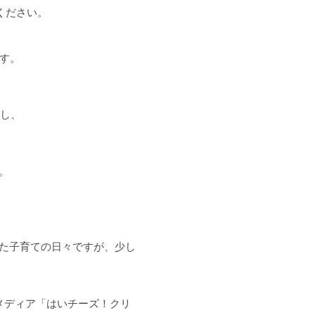
ください。
ます。
トし、
。
た子育ての日々ですが、少し
。
メディア「はいチーズ！クリ