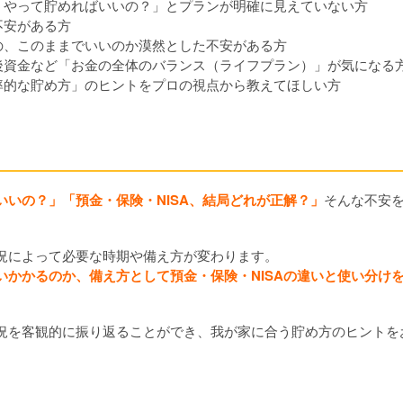
うやって貯めればいいの？」とプランが明確に見えていない方
不安がある方
の、このままでいいのか漠然とした不安がある方
後資金など「お金の全体のバランス（ライフプラン）」が気になる
率的な貯め方」のヒントをプロの視点から教えてほしい方
いの？」「預金・保険・NISA、結局どれが正解？」
そんな不安
。
況によって必要な時期や備え方が変わります。
いかかるのか、備え方として預金・保険・NISAの違いと使い分け
況を客観的に振り返ることができ、我が家に合う貯め方のヒントを