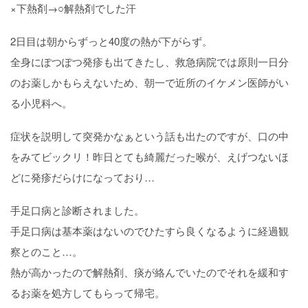
×下熱剤→○解熱剤でした汗
2日目は朝からずっと40度の熱が下がらず。
全身にぽつぽつ発疹も出てきたし、救急病院では原則一日分
のお薬しかもらえないため、朝一で近所のイケメン医師がい
る小児科へ。
症状を説明して突発かなぁという話も出たのですが、口の中
をみてビックリ！昨日とても綺麗だった喉が、えげつないほ
どに発疹だらけになっており…
手足口病と診断されました。
手足口病は基本薬はないのでひたすら良くなるように経過観
察とのこと…。
熱が高かったので解熱剤、痰が絡んでいたのでそれを緩和す
るお薬を処方してもらって帰宅。