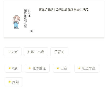
育児絵日記｜次男は超低体重出生児#2
マンガ
妊娠・出産
子育て
0歳
低体重児
出産
切迫早産
妊娠