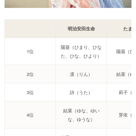
明治安田生命
たま
陽葵（ひまり、ひな
1位
陽葵（ひ
た、ひな、ひより）
2位
凛（りん）
結菜（ゆ
3位
詩（うた）
莉子（
結菜（ゆな、ゆい
4位
芽依（
な、ゆうな）