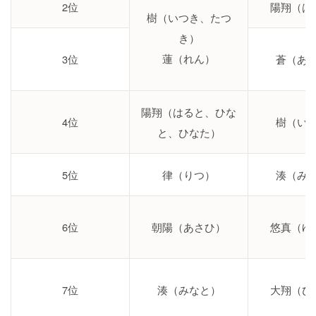
2位
陽翔（は
樹（いつき、たつ
き）
蓮（れん）
3位
蒼（あ
陽翔（はると、ひな
4位
樹（い
と、ひなた）
5位
律（りつ）
湊（み
6位
朝陽（あさひ）
悠真（ゆ
7位
湊（みなと）
大翔（ひ