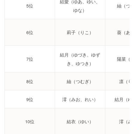
結愛（ゆあ、ゆい、
5位
紬（つ
ゆな）
6位
莉子（りこ）
葵（あ
結月（ゆづき、ゆず
7位
陽菜（
き、ゆつき）
8位
紬（つむぎ）
凛（り
9位
澪（みお、れい）
結月（ゆ
10位
結衣（ゆい）
澪（み