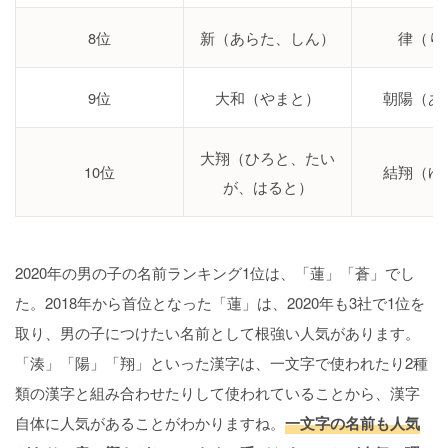
8位
新（あらた、しん）
律（り
9位
大和（やまと）
朝陽（あ
大翔（ひろと、たい
10位
結翔（ゆ
が、はると）
2020年の男の子の名前ランキング1位は、「蓮」「蒼」でし
た。2018年から首位となった「蓮」は、2020年も3社で1位を
取り、男の子につけたい名前として根強い人気があります。
「湊」「陽」「翔」といった漢字は、一文字で使われたり2種
類の漢字と組み合わせたりして使われていることから、漢字
自体に人気があることがわかりますね。
一文字の名前も人気