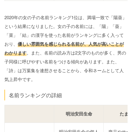
2020年の女の子の名前ランキング1位は、満場一致で「陽葵」
という結果になりました。女の子の名前には、「陽」「葵」
「菜」「結」の漢字を使った名前がランキングに多く入って
おり、
優しい雰囲気を感じられる名前が、人気が高いことが
わかります
。また、名前の読み方は2文字のものが多く、男の
子同様に呼びやすい名前をつける傾向があります。また、
「詩」は万葉集を連想させることから、令和ネームとして人
気上昇中です。
名前ランキングの詳細
明治安田生命
たま
明治安田生命の個人
商品やサー