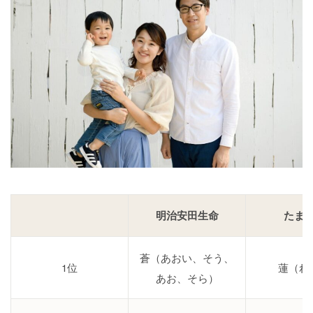
明治安田生命
たま
蒼（あおい、そう、
1位
蓮（れ
あお、そら）