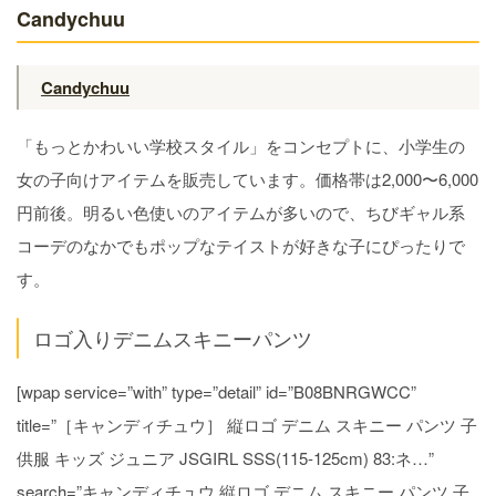
Candychuu
Candychuu
「もっとかわいい学校スタイル」をコンセプトに、小学生の
女の子向けアイテムを販売しています。価格帯は2,000〜6,000
円前後。明るい色使いのアイテムが多いので、ちびギャル系
コーデのなかでもポップなテイストが好きな子にぴったりで
す。
ロゴ入りデニムスキニーパンツ
[wpap service=”with” type=”detail” id=”B08BNRGWCC”
title=”［キャンディチュウ］ 縦ロゴ デニム スキニー パンツ 子
供服 キッズ ジュニア JSGIRL SSS(115-125cm) 83:ネ…”
search=”キャンディチュウ 縦ロゴ デニム スキニー パンツ 子